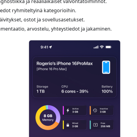
iagnostiikka ja reaaliaikaiset valvontatoiminnot.
tiedot ryhmiteltyinä kategorioihin.
päivitykset, ostot ja sovellusasetukset.
umentaatio, arvostelu, yhteystiedot ja jakaminen.