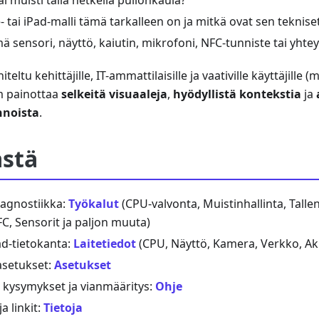
 muisti tällä hetkellä pullonkaula?"
 tai iPad-malli tämä tarkalleen on ja mitkä ovat sen tekniset
ä sensori, näyttö, kaiutin, mikrofoni, NFC-tunniste tai yhtey
teltu kehittäjille, IT-ammattilaisille ja vaativille käyttäjille
rum painottaa
selkeitä visuaaleja
,
hyödyllistä kontekstia
ja
innoista
.
ästä
iagnostiikka:
Työkalut
(CPU-valvonta, Muistinhallinta, Tallen
C, Sensorit ja paljon muuta)
ad-tietokanta:
Laitetiedot
(CPU, Näyttö, Kamera, Verkko, Aku
asetukset:
Asetukset
t kysymykset ja vianmääritys:
Ohje
a linkit:
Tietoja