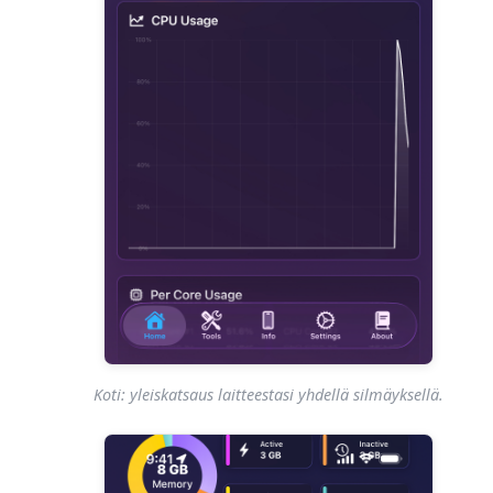
Koti: yleiskatsaus laitteestasi yhdellä silmäyksellä.