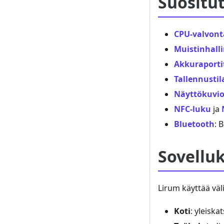
Suositut
CPU-valvont
Muistinhall
Akkuraporti
Tallennustil
Näyttökuvio
NFC-luku
ja
Bluetooth
: 
Sovelluk
Lirum käyttää väli
Koti
: yleiska