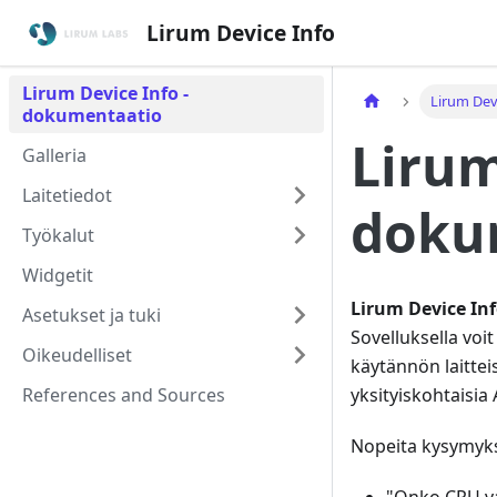
Lirum Device Info
Lirum Device Info -
Lirum Dev
dokumentaatio
Lirum
Galleria
Laitetiedot
doku
Työkalut
Widgetit
Lirum Device In
Asetukset ja tuki
Sovelluksella voit
Oikeudelliset
käytännön laitteis
References and Sources
yksityiskohtaisia 
Nopeita kysymyksi