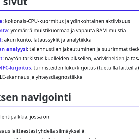
 sivut
a
: kokonais-CPU-kuormitus ja ydinkohtainen aktiivisuus
inta
: ymmärrä muistikuormaa ja vapauta RAM-muistia
t
: akun kunto, lataussyklit ja analytiikka
an analyysi
: tallennustilan jakautuminen ja suurimmat tied
t
: näytön tarkistus kuolleiden pikselien, värivirheiden ja ta
NFC-kirjoitus
: tunnisteiden luku/kirjoitus (tuetuilla laitteilla)
BLE-skannaus ja yhteysdiagnostiikka
sen navigointi
lehtipalkkia, jossa on:
tsaus laitteestasi yhdellä silmäyksellä.