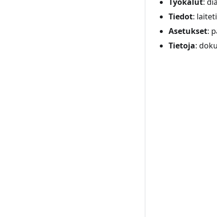
Työkalut
: d
Tiedot
: laite
Asetukset
: 
Tietoja
: dok