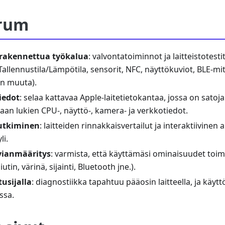
irum
änrakennettua työkalua
: valvontatoiminnot ja laitteistotest
allennustila/Lämpötila, sensorit, NFC, näyttökuviot, BLE-mitta
jon muuta).
tiedot
: selaa kattavaa Apple-laitetietokantaa, jossa on satoja
an lukien CPU-, näyttö-, kamera- ja verkkotiedot.
tutkiminen
: laitteiden rinnakkaisvertailut ja interaktiivinen
li.
vianmääritys
: varmista, että käyttämäsi ominaisuudet toim
utin, värinä, sijainti, Bluetooth jne.).
tusijalla
: diagnostiikka tapahtuu pääosin laitteella, ja käy
ssa.