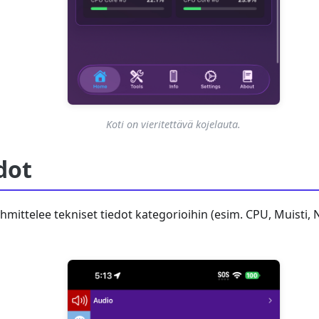
Koti on vieritettävä kojelauta.
dot
ryhmittelee tekniset tiedot kategorioihin (esim. CPU, Muisti