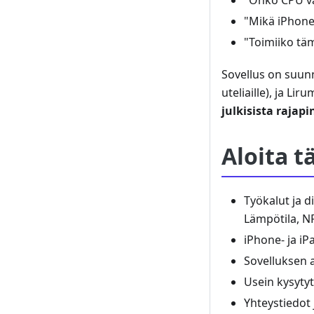
"Onko CPU vai
"Mikä iPhone-
"Toimiiko täm
Sovellus on suunni
uteliaille), ja Li
julkisista rajap
Aloita t
Työkalut ja d
Lämpötila, NF
iPhone- ja iP
Sovelluksen 
Usein kysyty
Yhteystiedot j