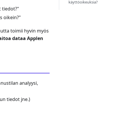
käyttöoikeuksia?
 tiedot?"
s oikein?"
 (mutta toimii hyvin myös
aitoa dataa Applen
nustilan analyysi,
n tiedot jne.)