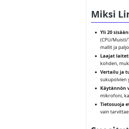
Miksi L
Yli 20 sisä
(CPU/Muisti/T
mallit ja pal
Laajat laite
kohden, muka
Vertailu ja 
sukupolvien y
Käytännön 
mikrofoni, kai
Tietosuoja e
vain tarvittae