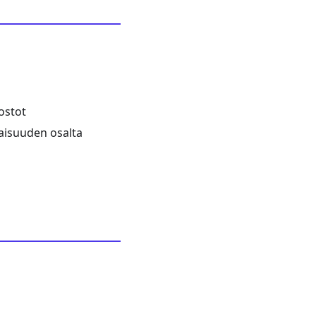
ostot
saisuuden osalta