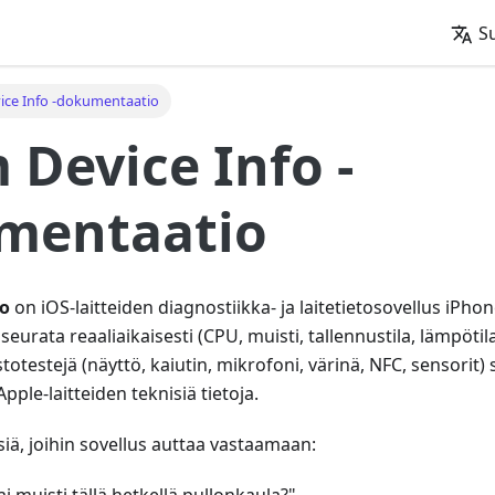
S
ice Info -dokumentaatio
 Device Info -
mentaatio
fo
on iOS-laitteiden diagnostiikka- ja laitetietosovellus iPhonel
 seurata reaaliaikaisesti (CPU, muisti, tallennustila, lämpötil
totestejä (näyttö, kaiutin, mikrofoni, värinä, NFC, sensorit) 
Apple-laitteiden teknisiä tietoja.
ä, joihin sovellus auttaa vastaamaan: