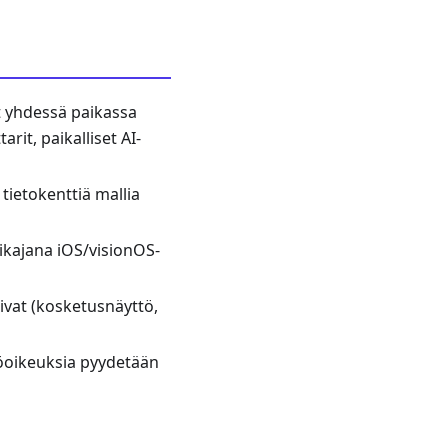
it yhdessä paikassa
rit, paikalliset AI-
 tietokenttiä mallia
 aikajana iOS/visionOS-
ivat (kosketusnäyttö,
ttöoikeuksia pyydetään