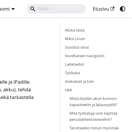
uomi
Etusivu
Aloita tästä
Miksi Lirum
Suositut sivut
Sovelluksen navigointi
Laitetiedot
Työkalut
Asetukset ja tuki
le ja iPadille.
a, akku), tehdä
UKK
sekä tarkastella
Mistä löydän akun kunnon,
kapasiteetin ja lataussyklit?
Mitä työkaluja voin käyttää
peruslaitteistotesteihin?
Tarvitseeko minun myöntää