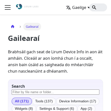
Gaeilge
Baile
Gailearaí
Gailearaí
Brabhsáil gach seat de Lirum Device Info in aon áit
amháin. Cliceáil ar aon íomhá chun í a oscailt,
ansin bain úsáid as saigheada do mhéarchláir
chun nascleanúint a dhéanamh.
Search
All (171)
Tools (137)
Device Information (17)
Widgets (8)
Settings & Support (6)
App (2)