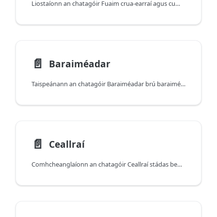
Liostaíonn an chatagóir Fuaim crua-earraí agus cumais fuaime ar leibhéal an mhúnla, mar chumraíocht callaire/micreafóin agus formáidí tacaithe.
📄️
Baraiméadar
Taispeánann an chatagóir Baraiméadar brú baraiméadrach beo agus airde choibhneasta (nuair atá baraiméadar sa ghléas agat).
📄️
Ceallraí
Comhcheanglaíonn an chatagóir Ceallraí stádas beo na ceallraí (leibhéal/stádas) le sonraíochtaí ceallraí ar leibhéal an mhúnla agus réamhaisnéisí maidir le fad ama (am cainte, athsheinm físeáin, agus níos mó fós).