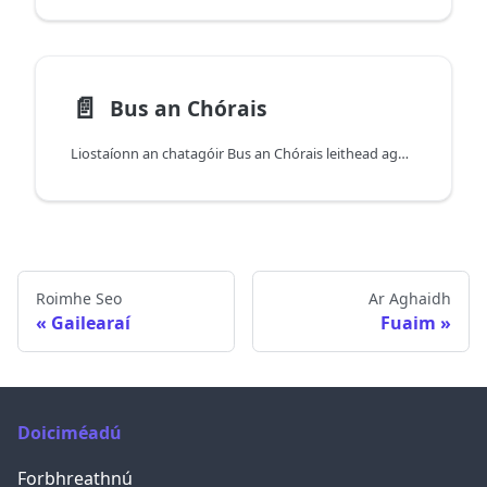
📄️
Bus an Chórais
Liostaíonn an chatagóir Bus an Chórais leithead agus minicíocht an bhus chórais (nuair atá siad ar fáil do do mhúnla).
Roimhe Seo
Ar Aghaidh
Gailearaí
Fuaim
Doiciméadú
Forbhreathnú