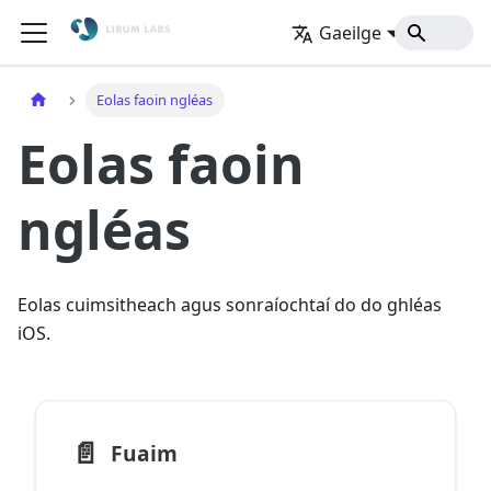
Gaeilge
Baile
Eolas faoin ngléas
Eolas faoin
ngléas
Eolas cuimsitheach agus sonraíochtaí do do ghléas
iOS.
📄️
Fuaim