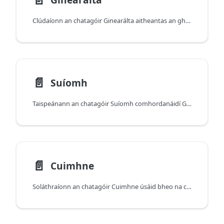
Clúdaíonn an chatagóir Ginearálta aitheantas an ghléis, sonraí faoin gcóras oibriúcháin/tógáil, socruithe logánaithe, agus roinnt comharthaí reatha (mar shampla Mód Ísealchumhachta agus staid theirmeach).
📄️
Suíomh
Taispeánann an chatagóir Suíomh comhordanáidí GPS beo, gluaiseacht (luas/treo), agus luachanna cruinnis a thuairiscíonn iOS.
📄️
Cuimhne
Soláthraíonn an chatagóir Cuimhne úsáid bheo na cuimhne, miondealú de réir staid na cuimhne, agus staitisticí VM (leathanaigh isteach, earráidí, glanadh, agus níos mó fós).