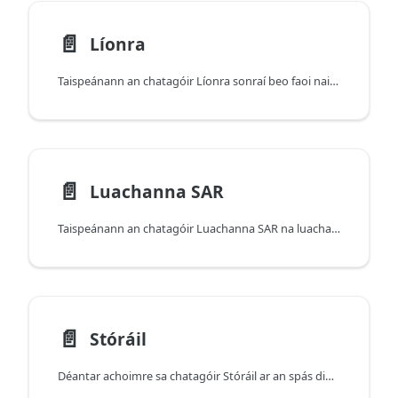
📄️
Líonra
Taispeánann an chatagóir Líonra sonraí beo faoi naisc (seoltaí IP, SSID, neart comhartha, comhaireamh aistrithe) agus sonraíochtaí nascachta ar leibhéal an mhúnla (caighdeáin Wi-Fi, bannaí ceallacha, próifílí Bluetooth).
📄️
Luachanna SAR
Taispeánann an chatagóir Luachanna SAR na luachanna Ráta Ionsúcháin Shonraigh (SAR) don tsamhail ghléis (ag brath ar an réigiún).
📄️
Stóráil
Déantar achoimre sa chatagóir Stóráil ar an spás diosca iomlán, úsáidte, agus ar fáil, chomh maith le cineál/roghanna stórála (nuair atá siad ar fáil do do mhúnla).