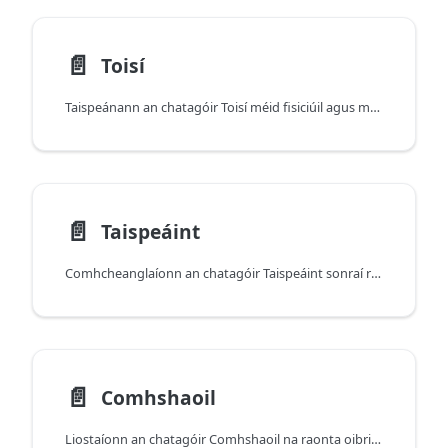
📄️
Toisí
Taispeánann an chatagóir Toisí méid fisiciúil agus meáchan do mhúnla gléis.
📄️
Taispeáint
Comhcheanglaíonn an chatagóir Taispeáint sonraí reatha taispeána (scála, scála dúchais, teorainneacha) le sonraíochtaí an phainéil (taifeach, dlús, HDR, agus tacaíocht gnéithe).
📄️
Comhshaoil
Liostaíonn an chatagóir Comhshaoil na raonta oibriúcháin agus na sonraíochtaí comhshaoil ar leibhéal an mhúnla (teocht, taise, airde, agus teorainneacha gaolmhara).