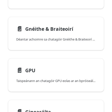
📄️
Gnéithe & Braiteoirí
Déantar achoimre sa chatagóir Gnéithe & Braiteoirí ar na gnéithe crua-earraí agus na braiteoirí atá ar fáil ar do mhúnla gléis (bithmhéadracht, nascóirí, braiteoirí gluaiseachta, agus níos mó).
📄️
GPU
Taispeánann an chatagóir GPU eolas ar an bpróiseálaí grafaicí ar leibhéal an mhúnla (múnla GPU, líon na gcroí, agus sonraíochtaí gaolmhara).
📄️
Ginearálta