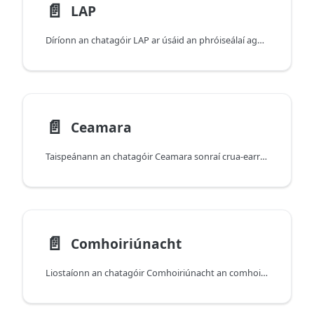
📄️
LAP
Díríonn an chatagóir LAP ar úsáid an phróiseálaí agus ar shaintréithe reatha an LAP (ailtireacht, taiscí, minicíocht), chomh maith le sonraíochtaí LAP ar leibhéal an mhúnla nuair atá siad ar fáil.
📄️
Ceamara
Taispeánann an chatagóir Ceamara sonraí crua-earraí agus tacaíocht gnéithe ceamara do do mhúnla gléis (lionsaí tosaigh/cúil, módanna grianghraf/físeáin, agus cumais ghaolmhara).
📄️
Comhoiriúnacht
Liostaíonn an chatagóir Comhoiriúnacht an comhoiriúnacht ar leibhéal an mhúnla le gabhálais roghnaithe (mar shampla, méarchláir, Apple Pencil, agus Apple Watch).