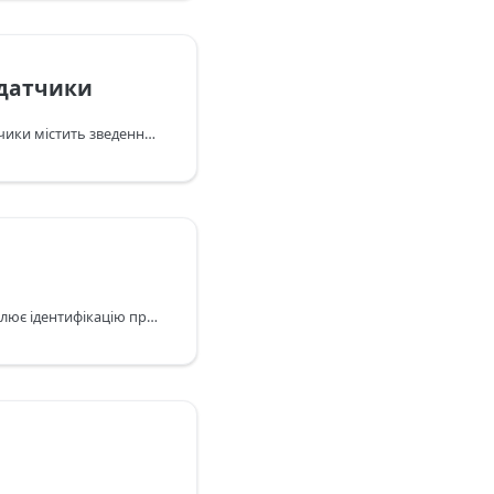
 датчики
Категорія Функції та датчики містить зведення апаратних можливостей і датчиків, доступних у вашій моделі пристрою (біометрія, роз’єми, датчики руху тощо).
Категорія Загальні охоплює ідентифікацію пристрою, деталі ОС/збірки, налаштування локалізації та декілька сигналів під час роботи (наприклад, режим енергозбереження та тепловий стан).