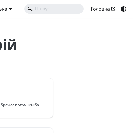
ька
Головна
рій
Категорія Барометр відображає поточний барометричний тиск і відносну висоту (якщо у вашому пристрої є барометр).