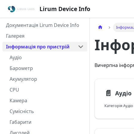
Lirum Device Info
Документація Lirum Device Info
Інформац
Галерея
Інфо
Інформація про пристрій
Аудіо
Вичерпна інформ
Барометр
Акумулятор
CPU
📄️
Аудіо
Камера
Сумісність
Габарити
Дисплей