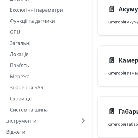
📄️
Акуму
Екологічні параметри
Функції та датчики
GPU
Загальні
Локація
📄️
Камер
Пам’ять
Мережа
Значення SAR
Сховище
📄️
Системна шина
Габар
Інструменти
Віджети