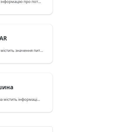
Категорія Пам’ять надає інформацію про поточне використання пам’яті, розподіл за станами пам’яті та статистику віртуальної пам’яті (page-ins, faults, purges та інше).
SAR
Категорія Значення SAR містить значення питомого коефіцієнта поглинання (SAR) для моделі пристрою (залежить від регіону).
шина
Категорія Системна шина містить інформацію про розрядність і частоту системної шини (якщо ці дані доступні для вашої моделі).