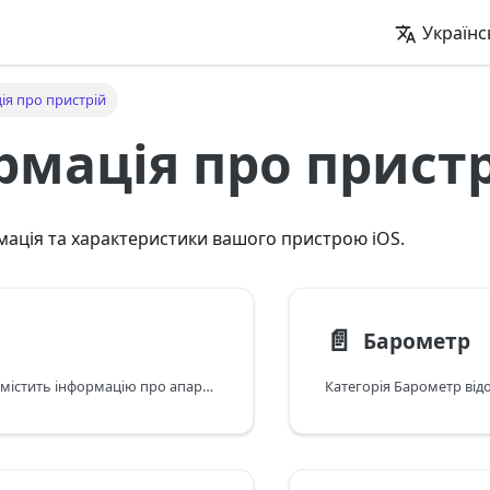
Українс
ія про пристрій
рмація про прист
ація та характеристики вашого пристрою iOS.
📄️
Барометр
Категорія Аудіо містить інформацію про апаратне забезпечення та можливості аудіо на рівні моделі, такі як конфігурація динаміків/мікрофонів і підтримувані формати.