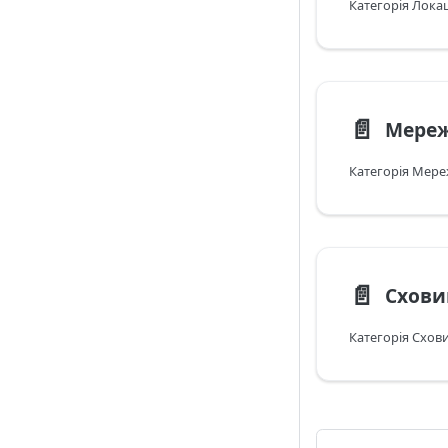
📄️
Мере
📄️
Схов