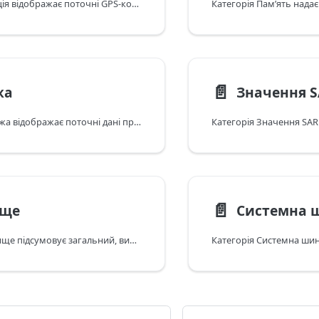
Категорія Локація відображає поточні GPS-координати, рух (швидкість/курс) та значення точності, які повідомляє iOS.
📄️
жа
Значення 
Категорія Мережа відображає поточні дані про підключення (IP-адреси, SSID, рівень сигналу, лічильники передачі) та специфікації підключення на рівні моделі (стандарти Wi-Fi, стільникові діапазони, профілі Bluetooth).
📄️
ище
Системна 
Категорія Сховище підсумовує загальний, використаний та доступний дисковий простір, а також тип/варіанти сховища (якщо доступно для вашої моделі).