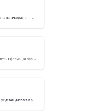
Категорія CPU зосереджена на використанні процесора та характеристиках CPU під час роботи (архітектура, кеші, частота), а також на специфікаціях CPU на рівні моделі, якщо вони доступні.
Категорія Сумісність містить інформацію про сумісність на рівні моделі з окремими аксесуарами (наприклад, клавіатури, Apple Pencil та Apple Watch).
Категорія Дисплей поєднує деталі дисплея в реальному часі (масштаб, нативний масштаб, межі) зі специфікаціями панелі (роздільна здатність, щільність, HDR та підтримка функцій).