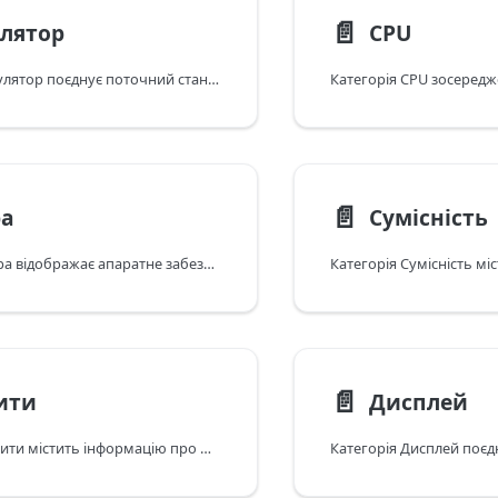
📄️
лятор
CPU
Категорія Акумулятор поєднує поточний стан акумулятора (рівень/стан) із характеристиками акумулятора для моделі пристрою та орієнтовною тривалістю роботи (час розмови, відтворення відео тощо).
📄️
а
Сумісність
Категорія Камера відображає апаратне забезпечення камер і підтримку функцій для вашої моделі пристрою (фронтальні/тилові об'єктиви, режими фото/відео та пов'язані можливості).
📄️
ити
Дисплей
Категорія Габарити містить інформацію про фізичні розміри та вагу моделі вашого пристрою.