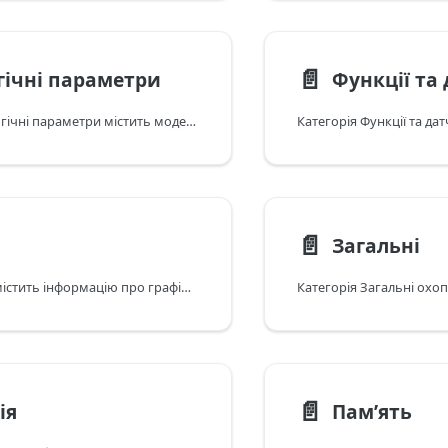
📄️
гічні параметри
Функції та
Категорія Екологічні параметри містить модельні робочі діапазони та екологічні характеристики (температура, вологість, висота та відповідні обмеження).
📄️
Загальні
Категорія GPU містить інформацію про графічний процесор на рівні моделі (модель GPU, кількість ядер та пов’язані характеристики).
📄️
ія
Пам’ять