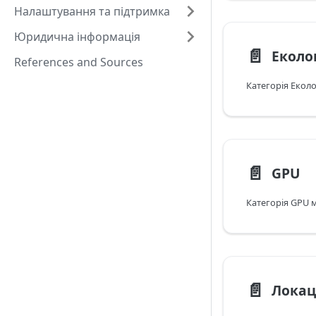
Налаштування та підтримка
Юридична інформація
📄️
Еколо
References and Sources
📄️
GPU
📄️
Локац