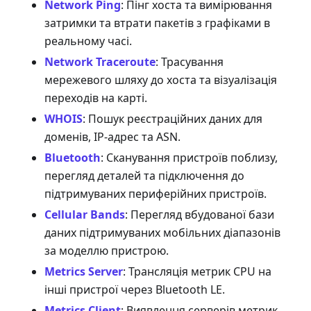
Network Ping
: Пінг хоста та вимірювання
затримки та втрати пакетів з графіками в
реальному часі.
Network Traceroute
: Трасування
мережевого шляху до хоста та візуалізація
переходів на карті.
WHOIS
: Пошук реєстраційних даних для
доменів, IP-адрес та ASN.
Bluetooth
: Сканування пристроїв поблизу,
перегляд деталей та підключення до
підтримуваних периферійних пристроїв.
Cellular Bands
: Перегляд вбудованої бази
даних підтримуваних мобільних діапазонів
за моделлю пристрою.
Metrics Server
: Трансляція метрик CPU на
інші пристрої через Bluetooth LE.
Metrics Client
: Виявлення серверів метрик