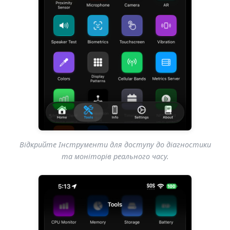
Відкрийте Інструменти для доступу до діагностики
та моніторів реального часу.