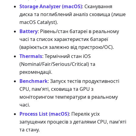
Storage Analyzer (macOS)
: Сканування
диска та поглиблений аналіз сховища (лише
macOS Catalyst).
Battery
: Рівень/стан батареї в реальному
часі та список характеристик батареї
(варіюється залежно від пристрою/ОС).
Thermals
: Термічний стан iOS
(Nominal/Fair/Serious/Critical) та
рекомендації.
Benchmark
: Запуск тестів продуктивності
CPU, пам'яті, сховища та GPU з
моніторингом температури в реальному
часі.
Process List (macOS)
: Перелік усіх
запущених процесів з деталями CPU, пам'яті
та стану.