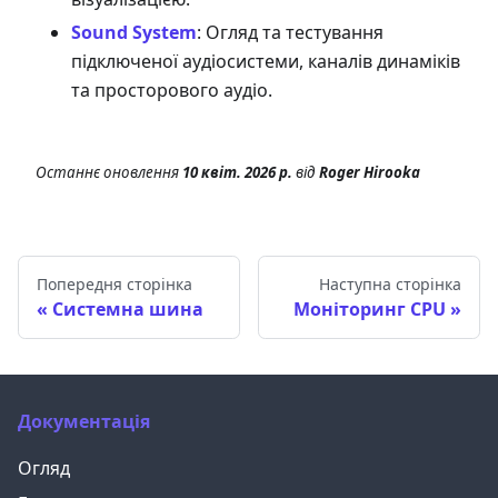
Sound System
: Огляд та тестування
підключеної аудіосистеми, каналів динаміків
та просторового аудіо.
Останнє оновлення
10 квіт. 2026 р.
від
Roger Hirooka
Попередня сторінка
Наступна сторінка
Системна шина
Моніторинг CPU
Документація
Огляд