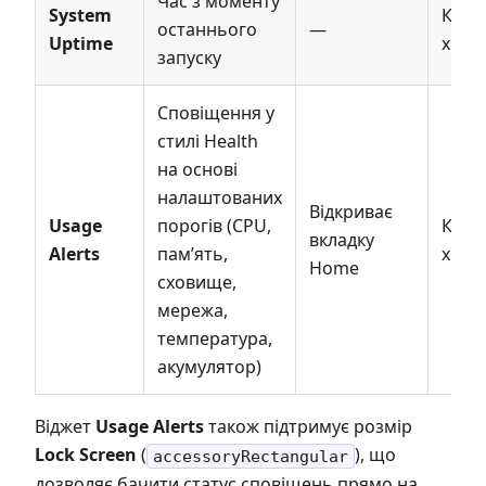
Час з моменту
System
Кожн
останнього
—
Uptime
хвил
запуску
Сповіщення у
стилі Health
на основі
налаштованих
Відкриває
Usage
порогів (CPU,
Кожн
вкладку
Alerts
памʼять,
хвил
Home
сховище,
мережа,
температура,
акумулятор)
Віджет
Usage Alerts
також підтримує розмір
Lock Screen
(
), що
accessoryRectangular
дозволяє бачити статус сповіщень прямо на