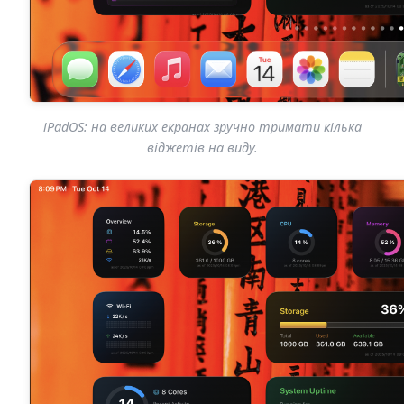
iPadOS: на великих екранах зручно тримати кілька
віджетів на виду.