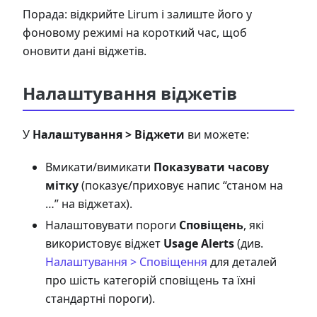
Порада: відкрийте Lirum і залиште його у
фоновому режимі на короткий час, щоб
оновити дані віджетів.
Налаштування віджетів
У
Налаштування > Віджети
ви можете:
Вмикати/вимикати
Показувати часову
мітку
(показує/приховує напис “станом на
…” на віджетах).
Налаштовувати пороги
Сповіщень
, які
використовує віджет
Usage Alerts
(див.
Налаштування > Сповіщення
для деталей
про шість категорій сповіщень та їхні
стандартні пороги).