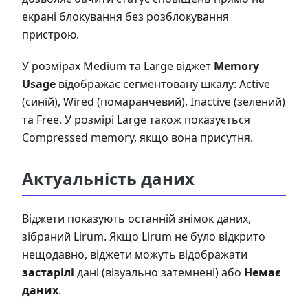
екрані блокування без розблокування
пристрою.
У розмірах Medium та Large віджет
Memory
Usage
відображає сегментовану шкалу: Active
(синій), Wired (помаранчевий), Inactive (зелений)
та Free. У розмірі Large також показується
Compressed memory, якщо вона присутня.
Актуальність даних
Віджети показують останній знімок даних,
зібраний Lirum. Якщо Lirum не було відкрито
нещодавно, віджети можуть відображати
застарілі
дані (візуально затемнені) або
Немає
даних
.