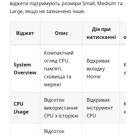
віджети підтримують розміри Small, Medium та
Large, якщо не зазначено інше.
Дія при
Інт
Віджет
Опис
натисканні
онов
Компактний
огляд CPU,
Відкриває
System
Кожн
памʼяті,
вкладку
Overview
хвил
сховища та
Home
мережі
Відсоток
Відкриває
CPU
Кожн
використання
інструмент
Usage
хвил
CPU з історією
CPU
Відсоток