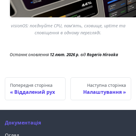
visionOS: поєднуйте CPU, памʼять, сховище, uptime та
сповіщення в одному перегляді.
Останнє оновлення
12 лют. 2026 р.
від
Rogerio Hirooka
Попередня сторінка
Наступна сторінка
Віддалений рух
Налаштування
Документація
Огляд