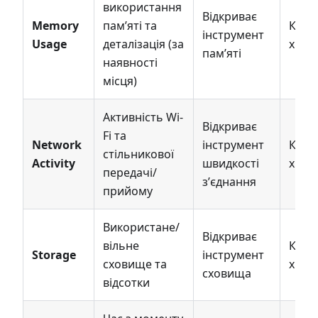
використання
Відкриває
Memory
памʼяті та
Кожн
інструмент
Usage
деталізація (за
хвил
памʼяті
наявності
місця)
Активність Wi-
Відкриває
Fi та
Network
інструмент
Кожн
стільникової
Activity
швидкості
хвил
передачі/
зʼєднання
прийому
Використане/
Відкриває
вільне
Кожн
Storage
інструмент
сховище та
хвил
сховища
відсотки