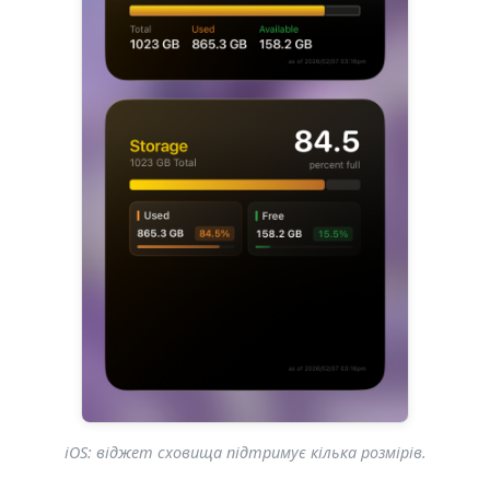
iOS: віджет сховища підтримує кілька розмірів.