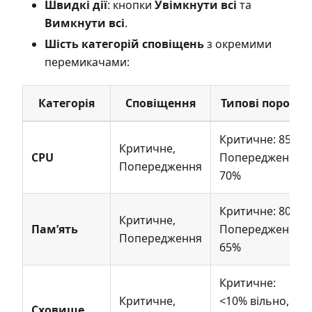
Швидкі дії
: кнопки
Увімкнути всі
та
Вимкнути всі
.
Шість категорій сповіщень
з окремими
перемикачами:
Категорія
Сповіщення
Типові пороги
Критичне: 85%,
Критичне,
CPU
Попередження:
Попередження
70%
Критичне: 80%,
Критичне,
Пам’ять
Попередження:
Попередження
65%
Критичне:
Критичне,
<10% вільно,
Сховище