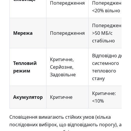
Попередження
Попередження:
<20% вільно
Попередження:
Мережа
Попередження
>50 МБ/с
стабільно
Відповідно до
Критичне,
Тепловий
системного
Серйозне,
режим
теплового
Задовільне
стану
Критичне:
Акумулятор
Критичне
<10%
Сповіщення вимагають стійких умов (кілька
послідовних вибірок, що відповідають порогу), а