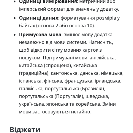
Одиниці вимірювання
: метричний або
імперський формат для значень у додатку.
Одиниці даних
: форматування розмірів у
байтах (основа 2 або основа 10).
Примусова мова
: змінює мову додатка
незалежно від мови системи. Натисніть,
щоб відкрити сітку мовних карток з
пошуком. Підтримувані мови: англійська,
китайська (спрощена), китайська
(традиційна), кантонська, данська, німецька,
іспанська, фінська, французька, ірландська,
італійська, португальська (Бразилія),
португальська (Португалія), шведська,
українська, японська та корейська. Зміни
мови застосовуються негайно.
Віджети