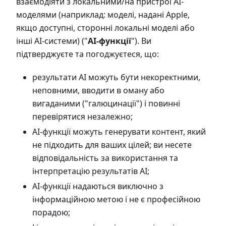
взаємодіяти з локальними/на пристрої AI-
моделями (наприклад: моделі, надані Apple,
якщо доступні, сторонні локальні моделі або
інші AI-системи) ("
AI-функції
"). Ви
підтверджуєте та погоджуєтеся, що:
результати AI можуть бути некоректними,
неповними, вводити в оману або
вигаданими ("галюцинації") і повинні
перевірятися незалежно;
AI-функції можуть генерувати контент, який
не підходить для ваших цілей; ви несете
відповідальність за використання та
інтерпретацію результатів AI;
AI-функції надаються виключно з
інформаційною метою і не є професійною
порадою;