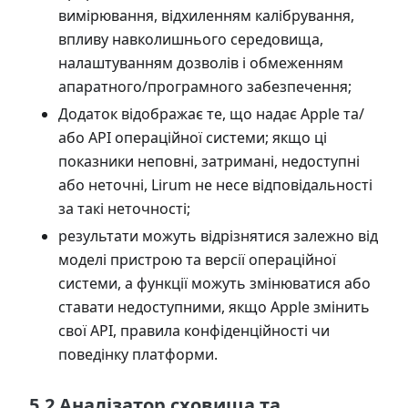
вимірювання, відхиленням калібрування,
впливу навколишнього середовища,
налаштуванням дозволів і обмеженням
апаратного/програмного забезпечення;
Додаток відображає те, що надає Apple та/
або API операційної системи; якщо ці
показники неповні, затримані, недоступні
або неточні, Lirum не несе відповідальності
за такі неточності;
результати можуть відрізнятися залежно від
моделі пристрою та версії операційної
системи, а функції можуть змінюватися або
ставати недоступними, якщо Apple змінить
свої API, правила конфіденційності чи
поведінку платформи.
5.2 Аналізатор сховища та