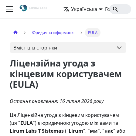
Українська
Головна
Юридична інформація
EULA
Зміст цієї сторінки
Ліцензійна угода з
кінцевим користувачем
(EULA)
Останнє оновлення: 16 липня 2026 року
Ця Ліцензійна угода з кінцевим користувачем
(ця "
EULA
") є юридичною угодою між вами та
Lirum Labs T Sistemas
("
Lirum
", "
ми
", "
нас
" або