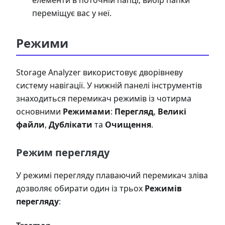
елементи в поточній папці; вибір папки
переміщує вас у неї.
Режими
Storage Analyzer використовує дворівневу
систему навігації. У нижній панелі інструментів
знаходиться перемикач режимів із чотирма
основними
Режимами
:
Перегляд
,
Великі
файли
,
Дублікати
та
Очищення
.
Режим перегляду
У режимі перегляду плаваючий перемикач зліва
дозволяє обирати один із трьох
Режимів
перегляду
: