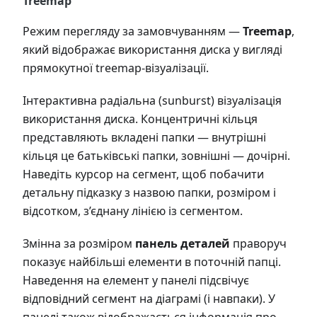
Treemap
Режим перегляду за замовчуванням —
Treemap
,
який відображає використання диска у вигляді
прямокутної treemap-візуалізації.
Інтерактивна радіальна (sunburst) візуалізація
використання диска. Концентричні кільця
представляють вкладені папки — внутрішні
кільця це батьківські папки, зовнішні — дочірні.
Наведіть курсор на сегмент, щоб побачити
детальну підказку з назвою папки, розміром і
відсотком, з’єднану лінією із сегментом.
Змінна за розміром
панель деталей
праворуч
показує найбільші елементи в поточній папці.
Наведення на елемент у панелі підсвічує
відповідний сегмент на діаграмі (і навпаки). У