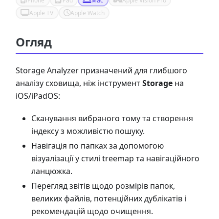
iPhone
iPad
Mac
Apple Vision Pro
Apple TV
Apple Watch
Огляд
Storage Analyzer призначений для глибшого
аналізу сховища, ніж інструмент
Storage
на
iOS/iPadOS:
Сканування вибраного тому та створення
індексу з можливістю пошуку.
Навігація по папках за допомогою
візуалізації у стилі treemap та навігаційного
ланцюжка.
Перегляд звітів щодо розмірів папок,
великих файлів, потенційних дублікатів і
рекомендацій щодо очищення.