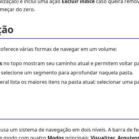
lização) e inclui uma ação
Excluir índice
caso queira remov
meçar do zero.
ção
 oferece várias formas de navegar em um volume:
s
no topo mostram seu caminho atual e permitem voltar pa
, selecione um segmento para aprofundar naquela pasta.
eral lista os maiores itens na pasta atual; selecionar uma 
 usa um sistema de navegação em dois níveis. A barra de fe
de modo com quatro
Modos
principais:
Visualizar
,
Arquivo