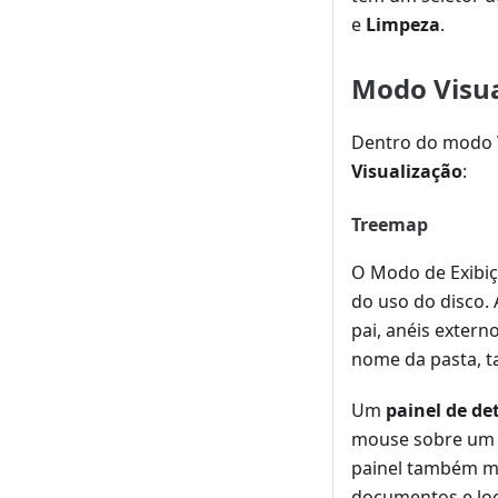
e
Limpeza
.
Modo Visua
Dentro do modo Vi
Visualização
:
Treemap
O Modo de Exibi
do uso do disco.
pai, anéis exter
nome da pasta, 
Um
painel de de
mouse sobre um i
painel também mo
documentos e loc