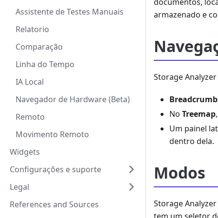
documentos, loca
Assistente de Testes Manuais
armazenado e co
Relatorio
Navega
Comparação
Linha do Tempo
Storage Analyzer
IA Local
Breadcrumb
Navegador de Hardware (Beta)
No
Treemap
Remoto
Um painel lat
Movimento Remoto
dentro dela.
Widgets
Modos
Configurações e suporte
Legal
Storage Analyzer
References and Sources
tem um seletor 