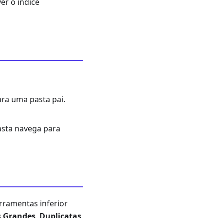
er o índice
ra uma pasta pai.
pasta navega para
rramentas inferior
s Grandes
,
Duplicatas