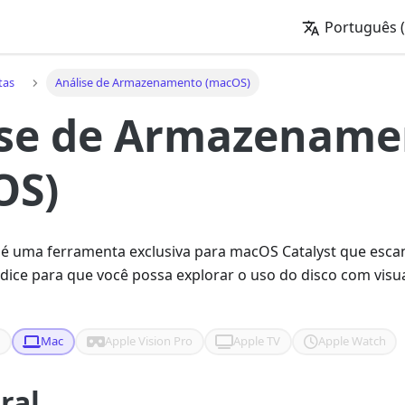
Português (
tas
Análise de Armazenamento (macOS)
ise de Armazename
OS)
 é uma ferramenta exclusiva para macOS Catalyst que esc
ndice para que você possa explorar o uso do disco com visua
d
Mac
Apple Vision Pro
Apple TV
Apple Watch
ral