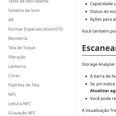
Teste de Alto-falante
Capacidade u
Sistema de Som
Status do es
Ações para at
AR
Formas Espaciais (visionOS)
Você também pode 
Biometria
Escanea
Tela de Toque
Vibração
Storage Analyzer
Lanterna
Cores
A barra de fe
Se um índice
Padrões de Tela
Atualizar ag
NFC
Você pode re
Leitura NFC
A visualização 
Gravação NFC