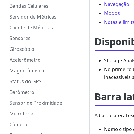
Navegação
Bandas Celulares
Modos
Servidor de Métricas
Notas e limi
Cliente de Métricas
Disponi
Sensores
Giroscópio
Acelerômetro
Storage Anal
No primeiro 
Magnetômetro
inacessíveis 
Status do GPS
Barômetro
Barra la
Sensor de Proximidade
Microfone
A barra lateral e
Câmera
Nome e tipo 