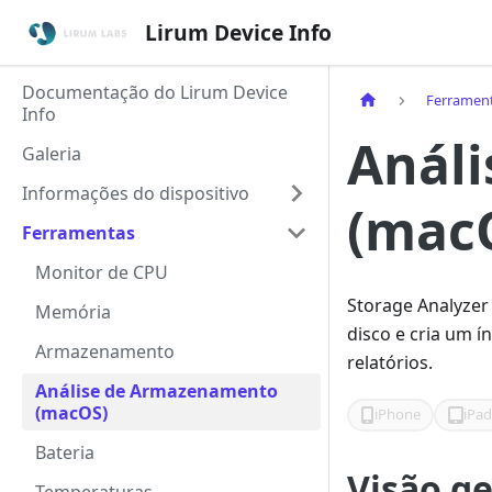
Lirum Device Info
Documentação do Lirum Device
Ferramen
Info
Anál
Galeria
Informações do dispositivo
(mac
Ferramentas
Monitor de CPU
Storage Analyzer
Memória
disco e cria um í
Armazenamento
relatórios.
Análise de Armazenamento
(macOS)
iPhone
iPa
Bateria
Visão ge