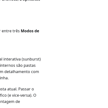
r entre três
Modos de
l interativa (sunburst)
internos são pastas
r um detalhamento com
inha.
sta atual. Passar o
co (e vice-versa). O
contagem de