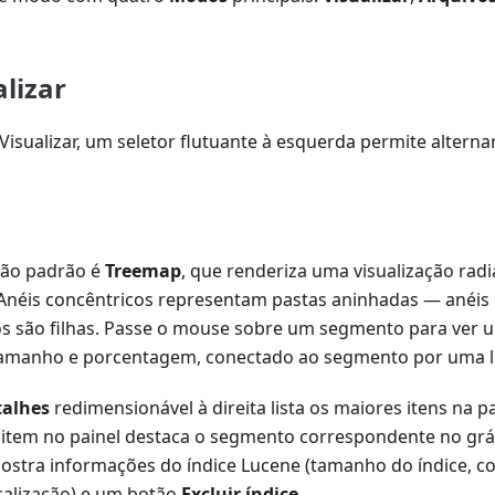
lizar
sualizar, um seletor flutuante à esquerda permite alterna
ção padrão é
Treemap
, que renderiza uma visualização radia
 Anéis concêntricos representam pastas aninhadas — anéis 
nos são filhas. Passe o mouse sobre um segmento para ve
tamanho e porcentagem, conectado ao segmento por uma l
talhes
redimensionável à direita lista os maiores itens na pa
tem no painel destaca o segmento correspondente no gráfi
stra informações do índice Lucene (tamanho do índice, 
alização) e um botão
Excluir índice
.