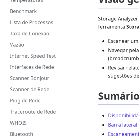
Temperaturas
Benchmark
Storage Analyzer
Lista de Processos
ferramenta
Stor
Taxa de Conexão
Escanear um 
Vazão
Navegar pela
Internet Speed Test
(breadcrumb
Interfaces de Rede
Revisar rela
sugestões de
Scanner Bonjour
Scanner de Rede
Sumári
Ping de Rede
Traceroute de Rede
Disponibilid
WHOIS
Barra lateral
Escaneamento
Bluetooth