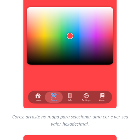
Cores: arraste no mapa para selecionar uma cor e ver seu
valor hexadecimal.