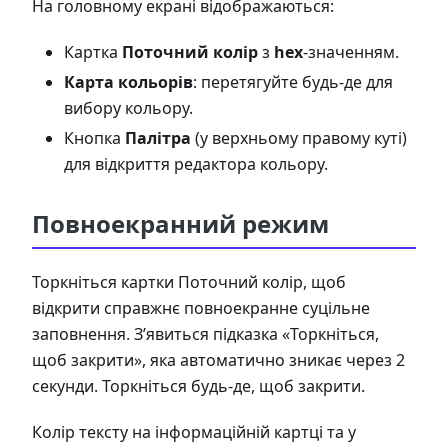
На головному екрані відображаються:
Картка
Поточний колір
з
hex
-значенням.
Карта кольорів
: перетягуйте будь-де для
вибору кольору.
Кнопка
Палітра
(у верхньому правому куті)
для відкриття редактора кольору.
Повноекранний режим
Торкніться картки Поточний колір, щоб
відкрити справжнє повноекранне суцільне
заповнення. З’явиться підказка «Торкніться,
щоб закрити», яка автоматично зникає через 2
секунди. Торкніться будь-де, щоб закрити.
Колір тексту на інформаційній картці та у