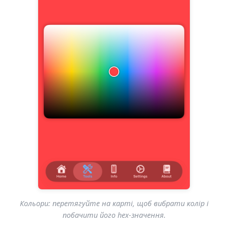
Кольори: перетягуйте на карті, щоб вибрати колір і
побачити його hex-значення.