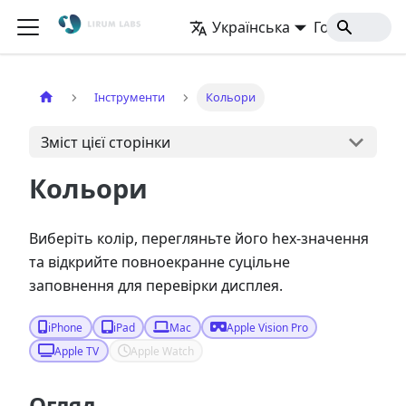
Українська
Головна
Інструменти
Кольори
Зміст цієї сторінки
Кольори
Виберіть колір, перегляньте його hex-значення
та відкрийте повноекранне суцільне
заповнення для перевірки дисплея.
iPhone
iPad
Mac
Apple Vision Pro
Apple TV
Apple Watch
Огляд