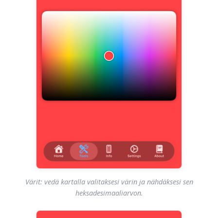
Värit: vedä kartalla valitaksesi värin ja nähdäksesi sen
heksadesimaaliarvon.