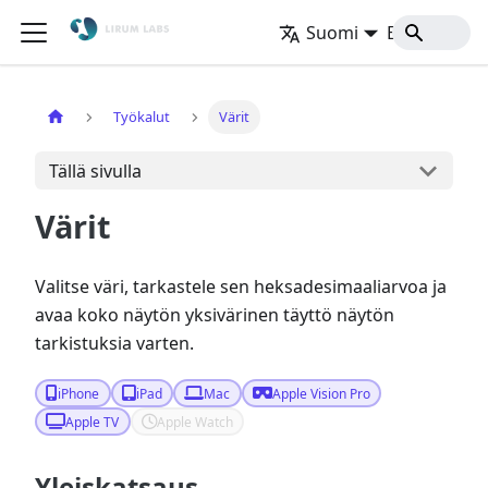
Suomi
Etusivu
Työkalut
Värit
Tällä sivulla
Värit
Valitse väri, tarkastele sen heksadesimaaliarvoa ja
avaa koko näytön yksivärinen täyttö näytön
tarkistuksia varten.
iPhone
iPad
Mac
Apple Vision Pro
Apple TV
Apple Watch
Yleiskatsaus