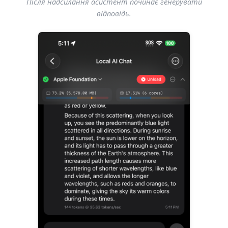
Після надсилання асистент починає генерувати
відповідь.