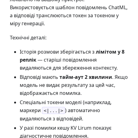
Використовується шаблон повідомлень ChatML,
а відповіді транслюються токен за токеном у
міру генерації.
Технічні деталі:
Історія розмови зберігається з
лімітом у 8
реплік
— старіші повідомлення
видаляються для збереження контексту.
Відповіді мають
тайм-аут 2 хвилини
. Якщо
модель не видає результату за цей час,
відображається помилка.
Спеціальні токени моделі (наприклад,
маркери
) автоматично
<|...|>
видаляються з відповідей.
У разі помилки кешу KV Lirum показує
діагностичне повідомлення.