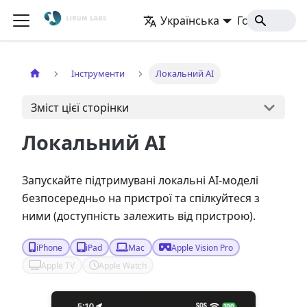
Українська
Головна
Інструменти
Локальний AI
Зміст цієї сторінки
Локальний AI
Запускайте підтримувані локальні AI-моделі
безпосередньо на пристрої та спілкуйтеся з
ними (доступність залежить від пристрою).
iPhone
iPad
Mac
Apple Vision Pro
Apple TV
Apple Watch