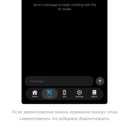
Після завантаження панель керування показує стан
«завантажено» та відкриває Вивантажити.