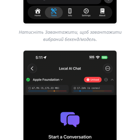
Натисніть Завантажити, щоб завантажити
вибраний бекенд/модель.