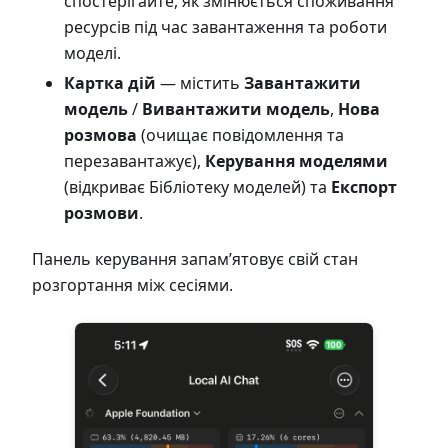
спостерігайте, як змінюється споживання
ресурсів під час завантаження та роботи
моделі.
Картка дій
— містить
Завантажити
модель
/
Вивантажити модель
,
Нова
розмова
(очищає повідомлення та
перезавантажує),
Керування моделями
(відкриває Бібліотеку моделей) та
Експорт
розмови
.
Панель керування запам’ятовує свій стан
розгортання між сесіями.