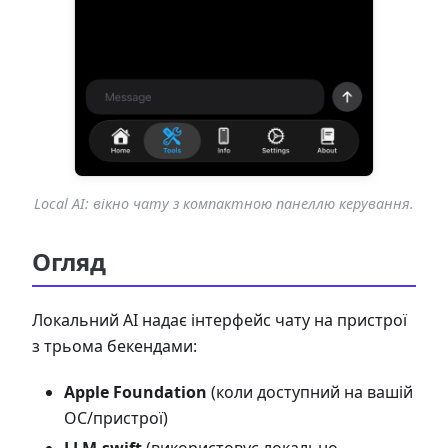
Local AI: вікно чату з компактною панеллю керування.
Огляд
Локальний AI надає інтерфейс чату на пристрої
з трьома бекендами:
Apple Foundation
(коли доступний на вашій
ОС/пристрої)