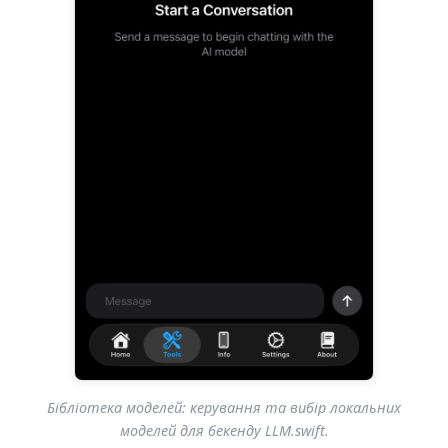
Бібліотека моделей: керування та вибір локальних
моделей для бекенду LLM.swift.