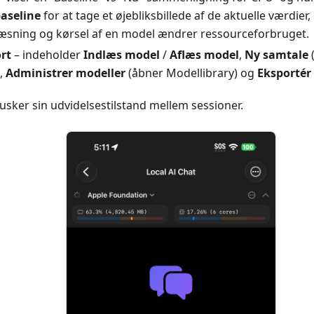
baseline
for at tage et øjebliksbillede af de aktuelle værdier,
æsning og kørsel af en model ændrer ressourceforbruget.
rt
– indeholder
Indlæs model
/
Aflæs model
,
Ny samtale
,
Administrer modeller
(åbner Modellibrary) og
Eksportér
sker sin udvidelsestilstand mellem sessioner.