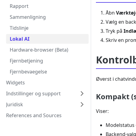
Rapport
Åbn
Værktøje
Sammenligning
Vælg en backe
Tidslinje
Tryk på
Indl
Lokal AI
Skriv en pro
Hardware-browser (Beta)
Kontrol
Fjernbetjening
Fjernbevaegelse
Øverst i chatvind
Widgets
Indstillinger og support
Kompakt (
Juridisk
Viser:
References and Sources
Modelstatus 
Backend-val