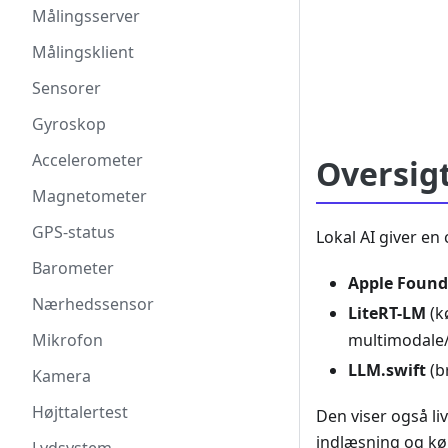
Målingsserver
Målingsklient
Sensorer
Gyroskop
Accelerometer
Oversig
Magnetometer
GPS-status
Lokal AI giver e
Barometer
Apple Found
Nærhedssensor
LiteRT-LM
(k
Mikrofon
multimodale/
LLM.swift
(b
Kamera
Højttalertest
Den viser også l
indlæsning og kø