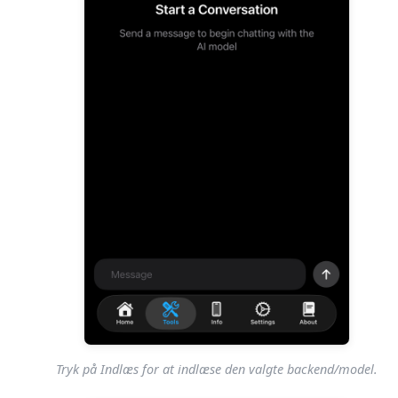
Tryk på Indlæs for at indlæse den valgte backend/model.