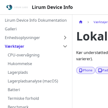
Lirum Device Info
Lirum Device Info Dokumentation
Værktøjer
Galleri
Lokal
Enhedsoplysninger
Værktøjer
Kør understøtted
CPU-overvågning
varierer).
Hukommelse
iPhone
iPa
Lagerplads
Lagerpladsanalyse (macOS)
Batteri
Termiske forhold
Benchmark