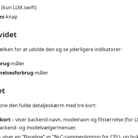
(kun LLM.swift)
æs
-knap
videt
ælken for at udvide den og se yderligere indikatorer:
brug
-måler
elsesforbrug
-måler
et
åbne den fulde detaljeskærm med tre kort:
kort
– viser backend-navn, modelnavn og filstørrelse (for L
backend- og modelvælgermenuer.
– viser en “Baseline” vs “Nu”-sammenligning for CPU- og 