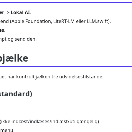
r -> Lokal AI
.
nd (Apple Foundation, LiteRT-LM eller LLM.swift).
æs
.
mpt og send den.
bjælke
uet har kontrolbjælken tre udvidelsestilstande:
standard)
(ikke indlæst/indlæses/indlæst/utilgængelig)
gmenu