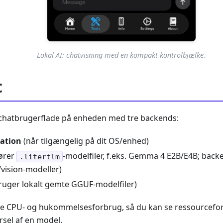
Lokal AI: chatvisning med en kompakt kontrolbjælke.
t
n chatbrugerflade på enheden med tre backends:
ation
(når tilgængelig på dit OS/enhed)
ører
-modelfiler, f.eks. Gemma 4 E2B/E4B; back
.litertlm
vision-modeller)
ruger lokalt gemte GGUF-modelfiler)
ive CPU- og hukommelsesforbrug, så du kan se ressourcefo
rsel af en model.