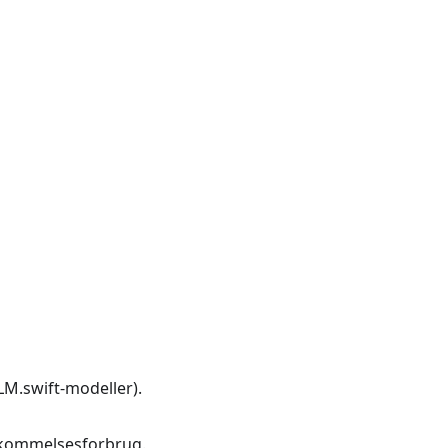
LM.swift-modeller).
hukommelsesforbrug.