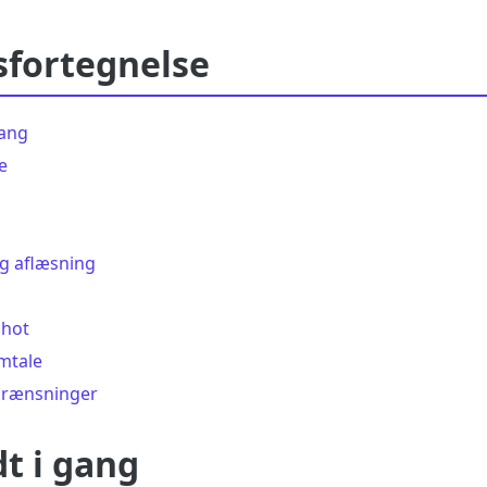
sfortegnelse
gang
e
g aflæsning
shot
mtale
grænsninger
t i gang