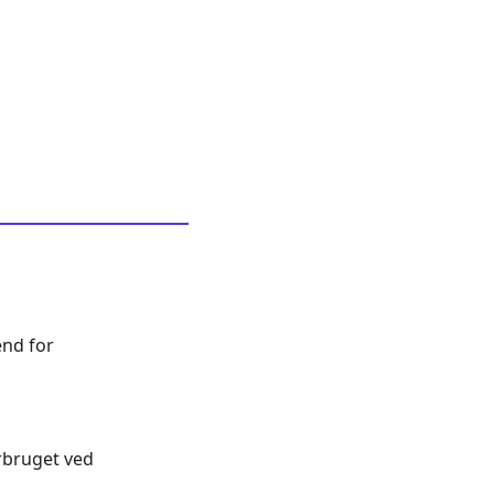
end for
rbruget ved