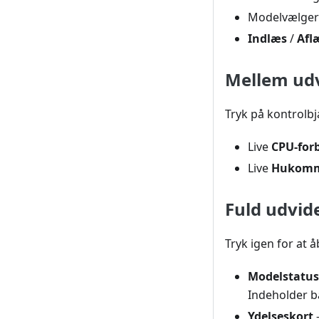
Modelvælger 
Indlæs
/
Afl
Mellem ud
Tryk på kontrolbj
Live
CPU-for
Live
Hukomm
Fuld udvid
Tryk igen for at 
Modelstatus
Indeholder 
Ydelseskort