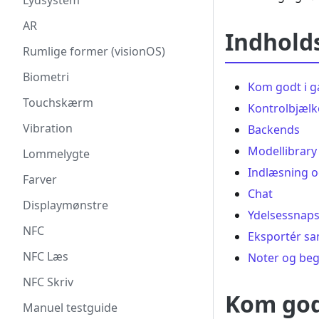
Lydsystem
AR
Indhold
Rumlige former (visionOS)
Biometri
Kom godt i 
Touchskærm
Kontrolbjælk
Vibration
Backends
Modellibrary
Lommelygte
Indlæsning o
Farver
Chat
Displaymønstre
Ydelsessnap
NFC
Eksportér sa
NFC Læs
Noter og be
NFC Skriv
Kom god
Manuel testguide