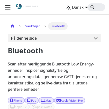
Dansk
Hjem
Værktøjer
Bluetooth
På denne side
Bluetooth
Scan efter nærliggende Bluetooth Low Energy-
enheder, inspicér signalstyrke og
annonceringsdata, gennemse GATT-tjenester og
karakteristika, og se live-data fra tilsluttede
perifere enheder.
iPhone
iPad
Mac
Apple Vision Pro
Apple TV
Apple Watch