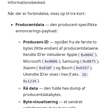
informationsbesked.
Når der er forbindelse, vises op til tre kort:
Producentdata
— den producent-specifikke
annoncerings-payload:
Producent-ID
— opslået fra de første to
bytes (little-endian) af producentdataene.
Kendte ID'er inkluderer Apple (
),
0x004C
Microsoft (
), Samsung (
),
0x0006
0x0075
Xiaomi (
) og Bosch (
).
0x038F
0x01D7
Ukendte ID'er vises i hex (f.eks.
ID:
).
0x1234
Rå data
— den fulde hex-dump af
producentdatabytes.
Byte-visualisering
— et vandret