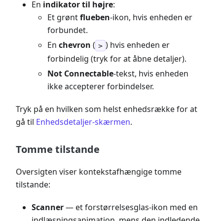
En
indikator til højre
:
Et grønt
flueben
-ikon, hvis enheden er
forbundet.
En
chevron
(
) hvis enheden er
>
forbindelig (tryk for at åbne detaljer).
Not Connectable
-tekst, hvis enheden
ikke accepterer forbindelser.
Tryk på en hvilken som helst enhedsrække for at
gå til
Enhedsdetaljer-skærmen
.
Tomme tilstande
Oversigten viser kontekstafhængige tomme
tilstande:
Scanner
— et forstørrelsesglas-ikon med en
indlæsningsanimation, mens den indledende