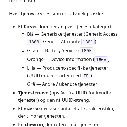
forbindelsen.
Hver
tjeneste
vises som en udvidelig række:
Et
farvet ikon
der angiver tjenestekategori:
Blå — Generiske tjenester (Generic Access
, Generic Attribute
)
1800
1801
Grøn — Battery Service (
)
180F
Orange — Device Information (
)
180A
Lilla — Producent-specifikke tjenester
(UUID'er der starter med
)
FE
Grå — Andre / ukendte tjenester
Tjenestenavn
(opslået fra UUID for kendte
tjenester) og den rå UUID-streng.
Et
mærke
der viser antallet af karakteristika,
der tilhører tjenesten.
En
chevron
, der roterer, når tjenesten