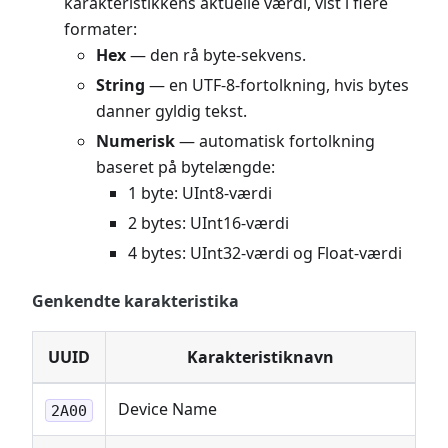
karakteristikkens aktuelle værdi, vist i flere
formater:
Hex
— den rå byte-sekvens.
String
— en UTF-8-fortolkning, hvis bytes
danner gyldig tekst.
Numerisk
— automatisk fortolkning
baseret på bytelængde:
1 byte: UInt8-værdi
2 bytes: UInt16-værdi
4 bytes: UInt32-værdi og Float-værdi
Genkendte karakteristika
UUID
Karakteristiknavn
Device Name
2A00