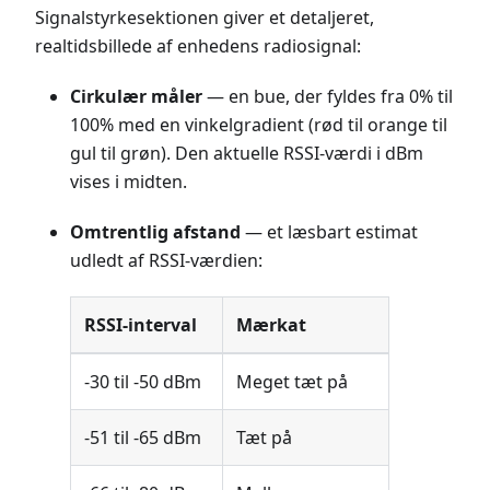
Signalstyrkesektionen giver et detaljeret,
realtidsbillede af enhedens radiosignal:
Cirkulær måler
— en bue, der fyldes fra 0% til
100% med en vinkelgradient (rød til orange til
gul til grøn). Den aktuelle RSSI-værdi i dBm
vises i midten.
Omtrentlig afstand
— et læsbart estimat
udledt af RSSI-værdien:
RSSI-interval
Mærkat
-30 til -50 dBm
Meget tæt på
-51 til -65 dBm
Tæt på