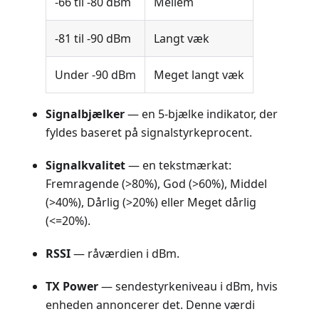
-66 til -80 dBm
Mellem
-81 til -90 dBm
Langt væk
Under -90 dBm
Meget langt væk
Signalbjælker
— en 5-bjælke indikator, der
fyldes baseret på signalstyrkeprocent.
Signalkvalitet
— en tekstmærkat:
Fremragende (>80%), God (>60%), Middel
(>40%), Dårlig (>20%) eller Meget dårlig
(<=20%).
RSSI
— råværdien i dBm.
TX Power
— sendestyrkeniveau i dBm, hvis
enheden annoncerer det. Denne værdi