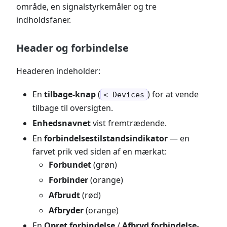
område, en signalstyrkemåler og tre
indholdsfaner.
Header og forbindelse
Headeren indeholder:
En
tilbage-knap
(
) for at vende
< Devices
tilbage til oversigten.
Enhedsnavnet
vist fremtrædende.
En
forbindelsestilstandsindikator
— en
farvet prik ved siden af en mærkat:
Forbundet
(grøn)
Forbinder
(orange)
Afbrudt
(rød)
Afbryder
(orange)
En
Opret forbindelse
/
Afbryd forbindelse
-