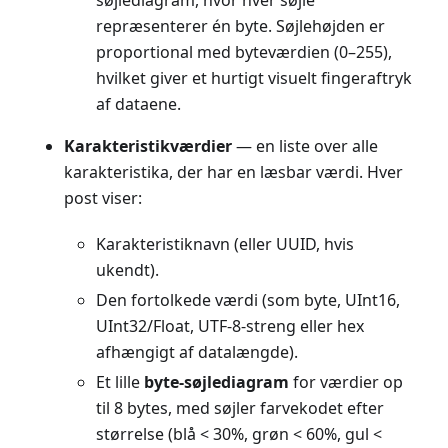
søjlediagram, hvor hver søjle
repræsenterer én byte. Søjlehøjden er
proportional med byteværdien (0–255),
hvilket giver et hurtigt visuelt fingeraftryk
af dataene.
Karakteristikværdier
— en liste over alle
karakteristika, der har en læsbar værdi. Hver
post viser:
Karakteristiknavn (eller UUID, hvis
ukendt).
Den fortolkede værdi (som byte, UInt16,
UInt32/Float, UTF-8-streng eller hex
afhængigt af datalængde).
Et lille
byte-søjlediagram
for værdier op
til 8 bytes, med søjler farvekodet efter
størrelse (blå < 30%, grøn < 60%, gul <