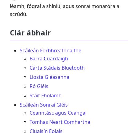
léamh, fógraí a shíniú, agus sonraí monaróra a
scrúdú.
Clár ábhair
Scáileán Forbhreathnaithe
Barra Cuardaigh
Cárta Stádais Bluetooth
Liosta Gléasanna
Ró Gléis
Stáit Fholamh
Scáileán Sonraí Gléis
Ceanntásc agus Ceangal
Tomhas Neart Comhartha
Cluaisín Eolais