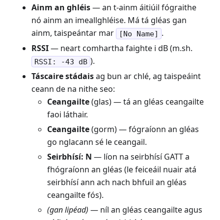
Ainm an ghléis
— an t-ainm áitiúil fógraithe
nó ainm an imeallghléise. Má tá gléas gan
ainm, taispeántar mar
.
[No Name]
RSSI
— neart comhartha faighte i dB (m.sh.
).
RSSI: -43 dB
Táscaire stádais
ag bun ar chlé, ag taispeáint
ceann de na nithe seo:
Ceangailte
(glas) — tá an gléas ceangailte
faoi láthair.
Ceangailte
(gorm) — fógraíonn an gléas
go nglacann sé le ceangail.
Seirbhísí: N
— líon na seirbhísí GATT a
fhógraíonn an gléas (le feiceáil nuair atá
seirbhísí ann ach nach bhfuil an gléas
ceangailte fós).
(gan lipéad)
— níl an gléas ceangailte agus