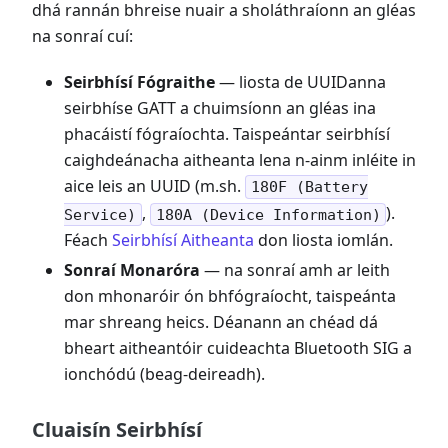
dhá rannán bhreise nuair a sholáthraíonn an gléas
na sonraí cuí:
Seirbhísí Fógraithe
— liosta de UUIDanna
seirbhíse GATT a chuimsíonn an gléas ina
phacáistí fógraíochta. Taispeántar seirbhísí
caighdeánacha aitheanta lena n-ainm inléite in
aice leis an UUID (m.sh.
180F (Battery
,
).
Service)
180A (Device Information)
Féach
Seirbhísí Aitheanta
don liosta iomlán.
Sonraí Monaróra
— na sonraí amh ar leith
don mhonaróir ón bhfógraíocht, taispeánta
mar shreang heics. Déanann an chéad dá
bheart aitheantóir cuideachta Bluetooth SIG a
ionchódú (beag-deireadh).
Cluaisín Seirbhísí