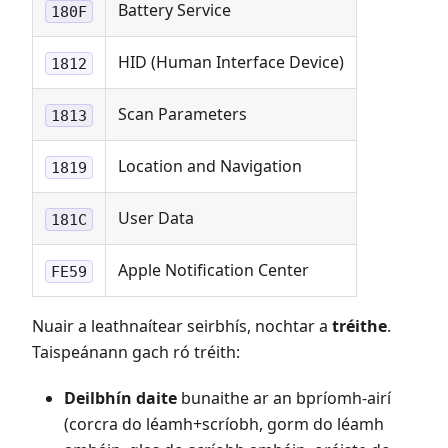
Battery Service
180F
HID (Human Interface Device)
1812
Scan Parameters
1813
Location and Navigation
1819
User Data
181C
Apple Notification Center
FE59
Nuair a leathnaítear seirbhís, nochtar a
tréithe
.
Taispeánann gach ró tréith:
Deilbhín daite
bunaithe ar an bpríomh-airí
(corcra do léamh+scríobh, gorm do léamh