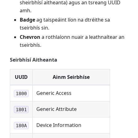
sheirbhísí aitheanta) agus an tsreang UUID
amh.
Badge
ag taispeáint líon na dtréithe sa
tseirbhís sin.
Chevron
a rothlaíonn nuair a leathnaítear an
tseirbhís.
Seirbhísí Aitheanta
UUID
Ainm Seirbhíse
Generic Access
1800
Generic Attribute
1801
Device Information
180A