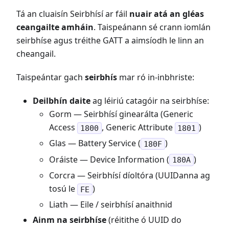
Tá an cluaisín Seirbhísí ar fáil
nuair atá an gléas
ceangailte amháin
. Taispeánann sé crann iomlán
seirbhíse agus tréithe GATT a aimsíodh le linn an
cheangail.
Taispeántar gach
seirbhís
mar ró in-inbhriste:
Deilbhín daite
ag léiriú catagóir na seirbhíse:
Gorm — Seirbhísí ginearálta (Generic
Access
, Generic Attribute
)
1800
1801
Glas — Battery Service (
)
180F
Oráiste — Device Information (
)
180A
Corcra — Seirbhísí díoltóra (UUIDanna ag
tosú le
)
FE
Liath — Eile / seirbhísí anaithnid
Ainm na seirbhíse
(réitithe ó UUID do