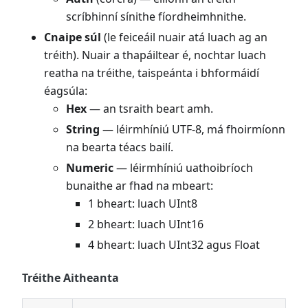
scríbhinní sínithe fíordheimhnithe.
Cnaipe súl
(le feiceáil nuair atá luach ag an
tréith). Nuair a thapáiltear é, nochtar luach
reatha na tréithe, taispeánta i bhformáidí
éagsúla:
Hex
— an tsraith beart amh.
String
— léirmhíniú UTF-8, má fhoirmíonn
na bearta téacs bailí.
Numeric
— léirmhíniú uathoibríoch
bunaithe ar fhad na mbeart:
1 bheart: luach UInt8
2 bheart: luach UInt16
4 bheart: luach UInt32 agus Float
Tréithe Aitheanta