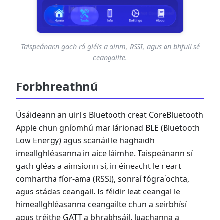
Taispeánann gach ró gléis a ainm, RSSI, agus an bhfuil sé
ceangailte.
Forbhreathnú
Úsáideann an uirlis Bluetooth creat CoreBluetooth
Apple chun gníomhú mar lárionad BLE (Bluetooth
Low Energy) agus scanáil le haghaidh
imeallghléasanna in aice láimhe. Taispeánann sí
gach gléas a aimsíonn sí, in éineacht le neart
comhartha fíor-ama (RSSI), sonraí fógraíochta,
agus stádas ceangail. Is féidir leat ceangal le
himeallghléasanna ceangailte chun a seirbhísí
agus tréithe GATT a bhrabhsáil, luachanna a