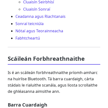
Cluaisín Seirbhísí
Cluaisín Sonraí
Ceadanna agus Riachtanais
Sonraí teicniúla
Nótaí agus Teorainneacha
Fabhtcheartú
Scáileán Forbhreathnaithe
Is é an scáileán forbhreathnaithe príomh-amharc
na huirlise Bluetooth. Tá barra cuardaigh, cárta
stádais le rialuithe scanála, agus liosta scrollaithe
de ghléasanna aimsithe ann.
Barra Cuardaigh