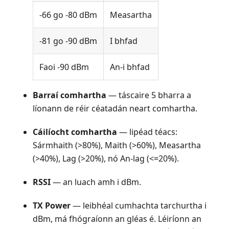
-66 go -80 dBm
Measartha
-81 go -90 dBm
I bhfad
Faoi -90 dBm
An-i bhfad
Barraí comhartha
— táscaire 5 bharra a
líonann de réir céatadán neart comhartha.
Cáilíocht comhartha
— lipéad téacs:
Sármhaith (>80%), Maith (>60%), Measartha
(>40%), Lag (>20%), nó An-lag (<=20%).
RSSI
— an luach amh i dBm.
TX Power
— leibhéal cumhachta tarchurtha i
dBm, má fhógraíonn an gléas é. Léiríonn an