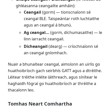
ghléasanna ceangailte amháin):
Ceangail
(gorm) — tionscnaíonn sé
ceangal BLE. Taispeántar roth luchtaithe
agus an ceangal á bhunú.
Ag ceangal...
(gorm, díchumasaithe) — le
linn iarracht ceangail.
Dícheangail
(dearg) — críochnaíonn sé
an ceangal gníomhach.
Nuair a bhunaítear ceangal, aimsíonn an uirlis go
huathoibríoch gach seirbhís GATT agus a dtréithe.
Léitear tréithe inléite láithreach, agus sínítear le
haghaidh fógraí go huathoibríoch ar thréithe a
thacaíonn leo.
Tomhas Neart Comhartha