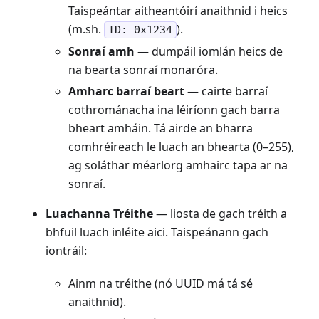
Taispeántar aitheantóirí anaithnid i heics
(m.sh.
).
ID: 0x1234
Sonraí amh
— dumpáil iomlán heics de
na bearta sonraí monaróra.
Amharc barraí beart
— cairte barraí
cothrománacha ina léiríonn gach barra
bheart amháin. Tá airde an bharra
comhréireach le luach an bhearta (0–255),
ag soláthar méarlorg amhairc tapa ar na
sonraí.
Luachanna Tréithe
— liosta de gach tréith a
bhfuil luach inléite aici. Taispeánann gach
iontráil:
Ainm na tréithe (nó UUID má tá sé
anaithnid).