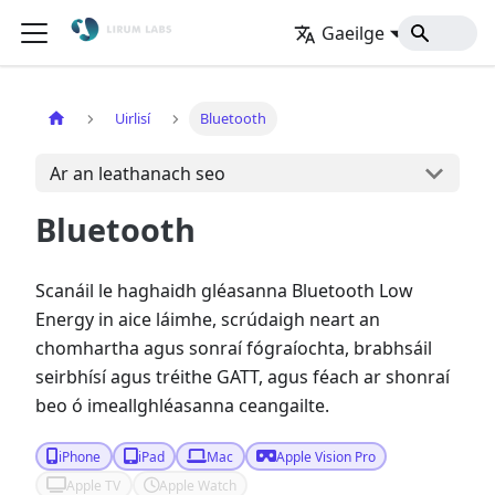
Gaeilge
Baile
Uirlisí
Bluetooth
Ar an leathanach seo
Bluetooth
Scanáil le haghaidh gléasanna Bluetooth Low
Energy in aice láimhe, scrúdaigh neart an
chomhartha agus sonraí fógraíochta, brabhsáil
seirbhísí agus tréithe GATT, agus féach ar shonraí
beo ó imeallghléasanna ceangailte.
iPhone
iPad
Mac
Apple Vision Pro
Apple TV
Apple Watch