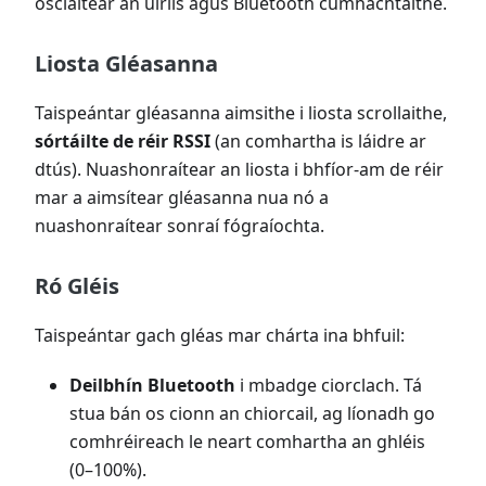
osclaítear an uirlis agus Bluetooth cumhachtaithe.
Liosta Gléasanna
Taispeántar gléasanna aimsithe i liosta scrollaithe,
sórtáilte de réir RSSI
(an comhartha is láidre ar
dtús). Nuashonraítear an liosta i bhfíor-am de réir
mar a aimsítear gléasanna nua nó a
nuashonraítear sonraí fógraíochta.
Ró Gléis
Taispeántar gach gléas mar chárta ina bhfuil:
Deilbhín Bluetooth
i mbadge ciorclach. Tá
stua bán os cionn an chiorcail, ag líonadh go
comhréireach le neart comhartha an ghléis
(0–100%).