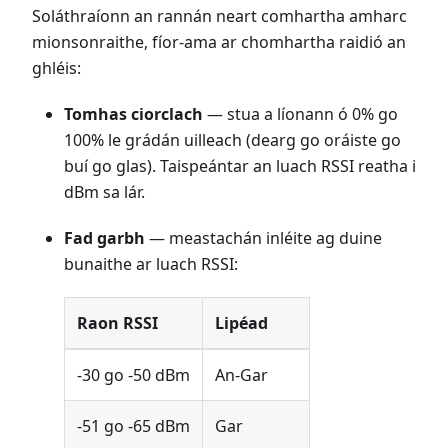
Soláthraíonn an rannán neart comhartha amharc
mionsonraithe, fíor-ama ar chomhartha raidió an
ghléis:
Tomhas ciorclach
— stua a líonann ó 0% go
100% le grádán uilleach (dearg go oráiste go
buí go glas). Taispeántar an luach RSSI reatha i
dBm sa lár.
Fad garbh
— meastachán inléite ag duine
bunaithe ar luach RSSI:
Raon RSSI
Lipéad
-30 go -50 dBm
An-Gar
-51 go -65 dBm
Gar