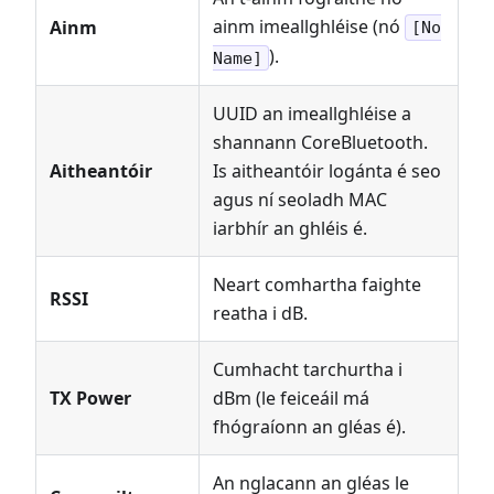
ainm imeallghléise (nó
Ainm
[No
).
Name]
UUID an imeallghléise a
shannann CoreBluetooth.
Aitheantóir
Is aitheantóir logánta é seo
agus ní seoladh MAC
iarbhír an ghléis é.
Neart comhartha faighte
RSSI
reatha i dB.
Cumhacht tarchurtha i
TX Power
dBm (le feiceáil má
fhógraíonn an gléas é).
An nglacann an gléas le