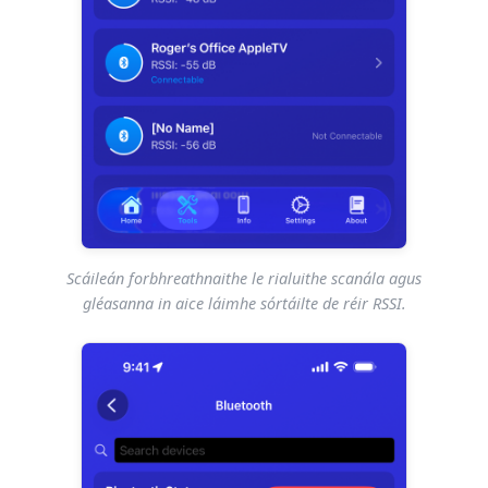
Scáileán forbhreathnaithe le rialuithe scanála agus
gléasanna in aice láimhe sórtáilte de réir RSSI.