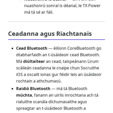
nuashonrú sonraí is déanaí, le TX Power
má tá sé ar fáil.
Ceadanna agus Riachtanais
Cead Bluetooth
— éilíonn CoreBluetooth go
dtabharfaidh an t-úsáideoir cead Bluetooth.
Má
diúltaítear
an cead, taispeánann Lirum
scáileán ceadanna le cnaipe chun Socruithe
iOS a oscailt ionas gur féidir leis an úsáideoir
rochtain a athchumasú.
Raidió Bluetooth
— má tá Bluetooth
múchta
, fanann an uirlis inrochtana ach tá
rialuithe scanála díchumasaithe agus
spreagtar an t-úsáideoir Bluetooth a