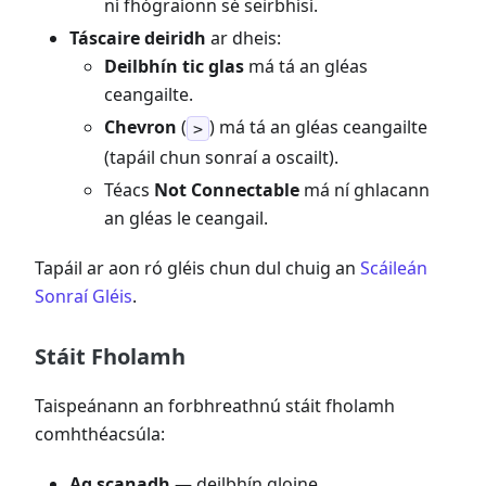
ní fhógraíonn sé seirbhísí.
Táscaire deiridh
ar dheis:
Deilbhín tic glas
má tá an gléas
ceangailte.
Chevron
(
) má tá an gléas ceangailte
>
(tapáil chun sonraí a oscailt).
Téacs
Not Connectable
má ní ghlacann
an gléas le ceangail.
Tapáil ar aon ró gléis chun dul chuig an
Scáileán
Sonraí Gléis
.
Stáit Fholamh
Taispeánann an forbhreathnú stáit fholamh
comhthéacsúla:
Ag scanadh
— deilbhín gloine