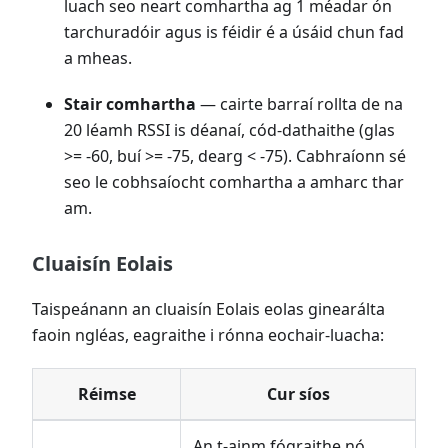
luach seo neart comhartha ag 1 méadar ón
tarchuradóir agus is féidir é a úsáid chun fad
a mheas.
Stair comhartha
— cairte barraí rollta de na
20 léamh RSSI is déanaí, cód-dathaithe (glas
>= -60, buí >= -75, dearg < -75). Cabhraíonn sé
seo le cobhsaíocht comhartha a amharc thar
am.
Cluaisín Eolais
Taispeánann an cluaisín Eolais eolas ginearálta
faoin ngléas, eagraithe i rónna eochair-luacha:
Réimse
Cur síos
An t-ainm fógraithe nó