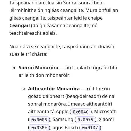
Taispeánann an cluaisín Sonraí sonraí beo,
léirmhínithe ón ngléas ceangailte. Mura bhfuil an
gléas ceangailte, taispeántar leid le cnaipe
Ceangail
(do ghléasanna ceangailte) nó
teachtaireacht eolais.
Nuair atá sé ceangailte, taispeánann an cluaisín
suas le trí chárta:
Sonraí Monaróra
— an t-ualach fógraíochta
ar leith don mhonaróir:
Aitheantóir Monaróra
— réitithe ón
gcéad dá bheart (beag-deireadh) de na
sonraí monaróra. I measc aitheantóirí
aitheanta tá Apple (
), Microsoft
0x004C
(
), Samsung (
), Xiaomi
0x0006
0x0075
(
), agus Bosch (
).
0x038F
0x01D7