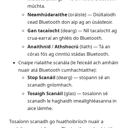
múchta.
Neamhúdaraithe
(oráiste) — Diúltaíodh
cead Bluetooth don aip ag an úsáideoir.
Gan tacaíocht
(dearg) — Níl tacaíocht ag
crua-earraí an ghléis do Bluetooth.
Anaithnid
/
Athshocrú
(liath) — Tá an
córas fós ag cinntiú stádas Bluetooth.
Cnaipe rialaithe scanála (le feiceáil ach amháin
nuair atá Bluetooth cumhachtaithe):
Stop Scanáil
(dearg) — stopann sé an
scanadh gníomhach.
Tosaigh Scanáil
(glas) — tosaíonn sé
scanadh le haghaidh imeallghléasanna in
aice láimhe.
Tosaíonn scanadh go huathoibríoch nuair a