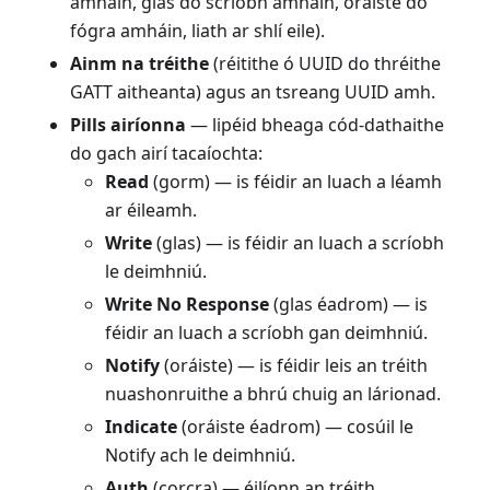
amháin, glas do scríobh amháin, oráiste do
fógra amháin, liath ar shlí eile).
Ainm na tréithe
(réitithe ó UUID do thréithe
GATT aitheanta) agus an tsreang UUID amh.
Pills airíonna
— lipéid bheaga cód-dathaithe
do gach airí tacaíochta:
Read
(gorm) — is féidir an luach a léamh
ar éileamh.
Write
(glas) — is féidir an luach a scríobh
le deimhniú.
Write No Response
(glas éadrom) — is
féidir an luach a scríobh gan deimhniú.
Notify
(oráiste) — is féidir leis an tréith
nuashonruithe a bhrú chuig an lárionad.
Indicate
(oráiste éadrom) — cosúil le
Notify ach le deimhniú.
Auth
(corcra) — éilíonn an tréith