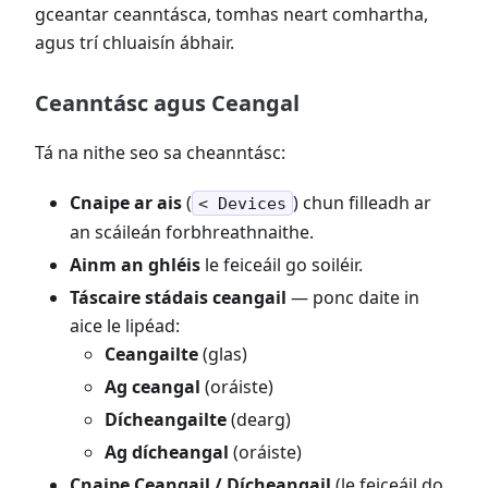
gceantar ceanntásca, tomhas neart comhartha,
agus trí chluaisín ábhair.
Ceanntásc agus Ceangal
Tá na nithe seo sa cheanntásc:
Cnaipe ar ais
(
) chun filleadh ar
< Devices
an scáileán forbhreathnaithe.
Ainm an ghléis
le feiceáil go soiléir.
Táscaire stádais ceangail
— ponc daite in
aice le lipéad:
Ceangailte
(glas)
Ag ceangal
(oráiste)
Dícheangailte
(dearg)
Ag dícheangal
(oráiste)
Cnaipe Ceangail / Dícheangail
(le feiceáil do