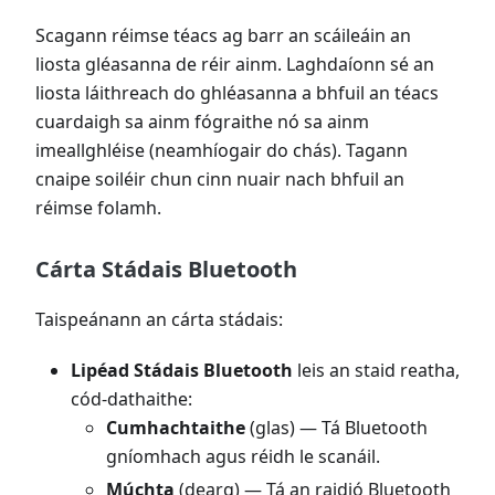
Scagann réimse téacs ag barr an scáileáin an
liosta gléasanna de réir ainm. Laghdaíonn sé an
liosta láithreach do ghléasanna a bhfuil an téacs
cuardaigh sa ainm fógraithe nó sa ainm
imeallghléise (neamhíogair do chás). Tagann
cnaipe soiléir chun cinn nuair nach bhfuil an
réimse folamh.
Cárta Stádais Bluetooth
Taispeánann an cárta stádais:
Lipéad Stádais Bluetooth
leis an staid reatha,
cód-dathaithe:
Cumhachtaithe
(glas) — Tá Bluetooth
gníomhach agus réidh le scanáil.
Múchta
(dearg) — Tá an raidió Bluetooth