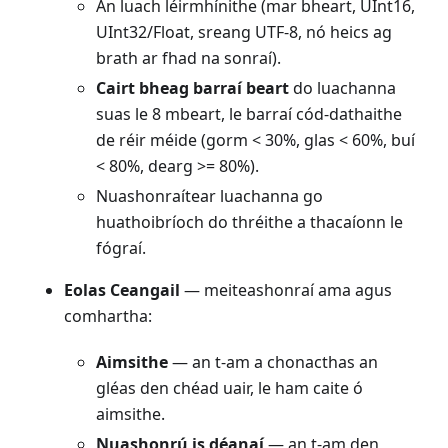
An luach léirmhínithe (mar bheart, UInt16,
UInt32/Float, sreang UTF-8, nó heics ag
brath ar fhad na sonraí).
Cairt bheag barraí beart
do luachanna
suas le 8 mbeart, le barraí cód-dathaithe
de réir méide (gorm < 30%, glas < 60%, buí
< 80%, dearg >= 80%).
Nuashonraítear luachanna go
huathoibríoch do thréithe a thacaíonn le
fógraí.
Eolas Ceangail
— meiteashonraí ama agus
comhartha:
Aimsithe
— an t-am a chonacthas an
gléas den chéad uair, le ham caite ó
aimsithe.
Nuashonrú is déanaí
— an t-am den