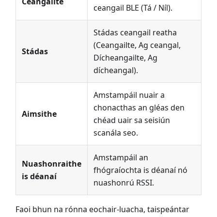
Ceangailte
ceangail BLE (Tá / Níl).
Stádas ceangail reatha
(Ceangailte, Ag ceangal,
Stádas
Dícheangailte, Ag
dícheangal).
Amstampáil nuair a
chonacthas an gléas den
Aimsithe
chéad uair sa seisiún
scanála seo.
Amstampáil an
Nuashonraithe
fhógraíochta is déanaí nó
is déanaí
nuashonrú RSSI.
Faoi bhun na rónna eochair-luacha, taispeántar