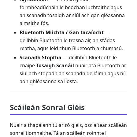
formhéadúcháin le beochan luchtaithe agus
an scanadh tosaigh ar siúl ach gan gléasanna
aimsithe fós.
Bluetooth Múchta / Gan tacaíocht
—
deilbhín Bluetooth le trasna air, an stádas
reatha, agus leid chun Bluetooth a chumasú.
Scanadh Stoptha
— deilbhín Bluetooth le
cnaipe
Tosaigh Scanáil
nuair atá Bluetooth ar
siúl ach stopadh an scanadh de láimh agus níl
aon ghléasanna sa liosta.
Scáileán Sonraí Gléis
Nuair a thapálann tú ar ró gléis, osclaítear scáileán
sonraí tiomnaithe. Tá an scáileán roinnte i