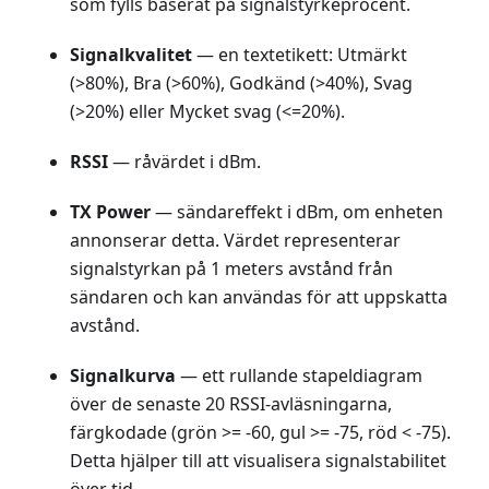
som fylls baserat på signalstyrkeprocent.
Signalkvalitet
— en textetikett: Utmärkt
(>80%), Bra (>60%), Godkänd (>40%), Svag
(>20%) eller Mycket svag (<=20%).
RSSI
— råvärdet i dBm.
TX Power
— sändareffekt i dBm, om enheten
annonserar detta. Värdet representerar
signalstyrkan på 1 meters avstånd från
sändaren och kan användas för att uppskatta
avstånd.
Signalkurva
— ett rullande stapeldiagram
över de senaste 20 RSSI-avläsningarna,
färgkodade (grön >= -60, gul >= -75, röd < -75).
Detta hjälper till att visualisera signalstabilitet
över tid.