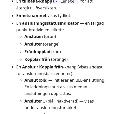
En
tillbaka-knapp
(
) för att
< Enheter
återgå till översikten.
Enhetsnamnet
visas tydligt.
En
anslutningsstatusindikator
— en färgad
punkt bredvid en etikett:
Ansluten
(grön)
Ansluter
(orange)
Frånkopplad
(röd)
Kopplar från
(orange)
En
Anslut
/
Koppla från
-knapp (visas endast
för anslutningsbara enheter):
Anslut
(blå) — initierar en BLE-anslutning.
En laddningssnurra visas medan
anslutningen upprättas.
Ansluter...
(blå, inaktiverad) — visas
under anslutningsförsöket.