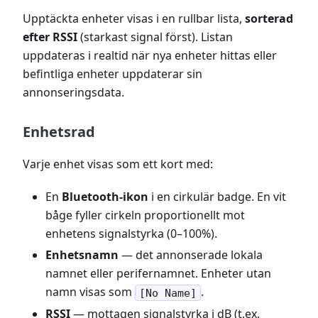
Upptäckta enheter visas i en rullbar lista,
sorterad
efter RSSI
(starkast signal först). Listan
uppdateras i realtid när nya enheter hittas eller
befintliga enheter uppdaterar sin
annonseringsdata.
Enhetsrad
Varje enhet visas som ett kort med:
En
Bluetooth-ikon
i en cirkulär badge. En vit
båge fyller cirkeln proportionellt mot
enhetens signalstyrka (0–100%).
Enhetsnamn
— det annonserade lokala
namnet eller perifernamnet. Enheter utan
namn visas som
.
[No Name]
RSSI
— mottagen signalstyrka i dB (t.ex.