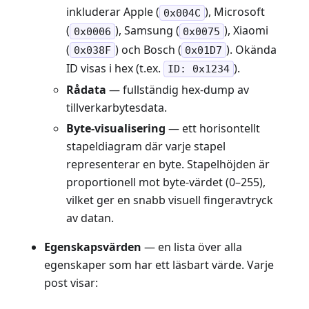
inkluderar Apple (
), Microsoft
0x004C
(
), Samsung (
), Xiaomi
0x0006
0x0075
(
) och Bosch (
). Okända
0x038F
0x01D7
ID visas i hex (t.ex.
).
ID: 0x1234
Rådata
— fullständig hex-dump av
tillverkarbytesdata.
Byte-visualisering
— ett horisontellt
stapeldiagram där varje stapel
representerar en byte. Stapelhöjden är
proportionell mot byte-värdet (0–255),
vilket ger en snabb visuell fingeravtryck
av datan.
Egenskapsvärden
— en lista över alla
egenskaper som har ett läsbart värde. Varje
post visar: