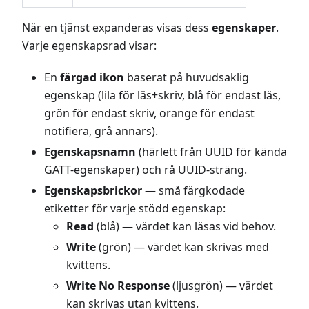
När en tjänst expanderas visas dess
egenskaper
.
Varje egenskapsrad visar:
En
färgad ikon
baserat på huvudsaklig
egenskap (lila för läs+skriv, blå för endast läs,
grön för endast skriv, orange för endast
notifiera, grå annars).
Egenskapsnamn
(härlett från UUID för kända
GATT-egenskaper) och rå UUID-sträng.
Egenskapsbrickor
— små färgkodade
etiketter för varje stödd egenskap:
Read
(blå) — värdet kan läsas vid behov.
Write
(grön) — värdet kan skrivas med
kvittens.
Write No Response
(ljusgrön) — värdet
kan skrivas utan kvittens.