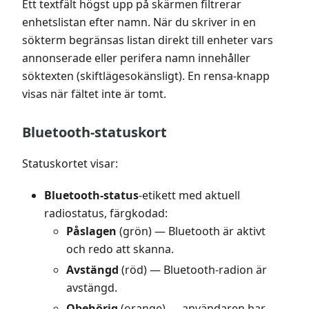
Ett textfält högst upp på skärmen filtrerar
enhetslistan efter namn. När du skriver in en
sökterm begränsas listan direkt till enheter vars
annonserade eller perifera namn innehåller
söktexten (skiftlägesokänsligt). En rensa-knapp
visas när fältet inte är tomt.
Bluetooth-statuskort
Statuskortet visar:
Bluetooth-status
-etikett med aktuell
radiostatus, färgkodad:
Påslagen
(grön) — Bluetooth är aktivt
och redo att skanna.
Avstängd
(röd) — Bluetooth-radion är
avstängd.
Obehörig
(orange) — användaren har