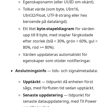
Egenskapsnamn (eller UUID om okänt).
Tolkat värde (som byte, UInt16,
UInt32/Float, UTF-8-sträng eller hex
beroende på datalängd).
Ett litet
byte-stapeldiagram
för värden
upp till 8 byte, med staplar färgkodade
efter storlek (blå < 30%, grön < 60%, gul <
80%, röd >= 80%).
Värden uppdateras automatiskt för
egenskaper som stöder notifieringar.
Anslutningsinfo
— tids- och signalmetadata:
Upptäckt
— tidpunkt då enheten först
sågs, med förfluten tid sedan upptäckt.
Senaste uppdatering
— tidpunkt för
senaste datauppdatering, med TX Power