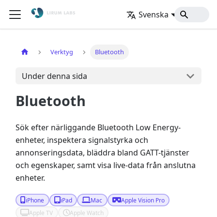
Svenska
Hem
Verktyg
Bluetooth
Under denna sida
Bluetooth
Sök efter närliggande Bluetooth Low Energy-
enheter, inspektera signalstyrka och
annonseringsdata, bläddra bland GATT-tjänster
och egenskaper, samt visa live-data från anslutna
enheter.
iPhone
iPad
Mac
Apple Vision Pro
Apple TV
Apple Watch