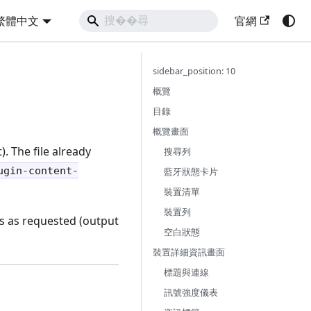
繁體中文
官網
sidebar_position: 10
概覽
目錄
概覽畫面
. The file already
搜尋列
ugin-content-
藍牙狀態卡片
裝置清單
裝置列
 is as requested (output
空白狀態
裝置詳細資訊畫面
標題與連線
訊號強度儀表