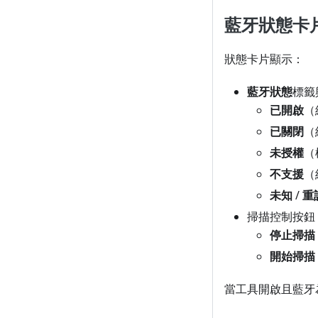
藍牙狀態卡
狀態卡片顯示：
藍牙狀態
標籤
已開啟
（
已關閉
（
未授權
（
不支援
（
未知
/
重
掃描控制按鈕
停止掃描
開始掃描
當工具開啟且藍牙