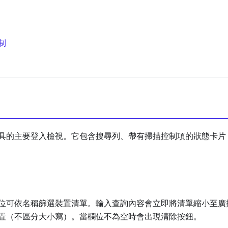
制
具的主要登入檢視。它包含搜尋列、帶有掃描控制項的狀態卡片
位可依名稱篩選裝置清單。輸入查詢內容會立即將清單縮小至廣
置（不區分大小寫）。當欄位不為空時會出現清除按鈕。