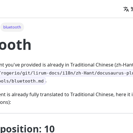
bluetooth
tooth
t you've provided is already in Traditional Chinese (zh-Hant)
/rogerio/git/lirum-docs/i18n/zh-Hant/docusaurus-pl
.
ools/bluetooth.md
t is already fully translated to Traditional Chinese, here it
ions):
position: 10