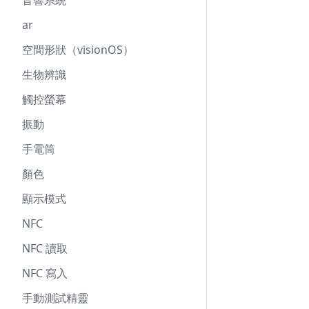
音響系統
ar
空間形狀（visionOS）
生物辨識
觸控螢幕
振動
手電筒
顏色
顯示模式
NFC
NFC 讀取
NFC 寫入
手動測試精靈