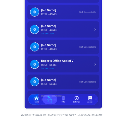
概覽畫面包含掃描控制項和按 RSSI 排序的附近裝置。