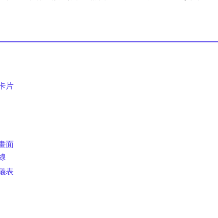
卡片
畫面
線
儀表