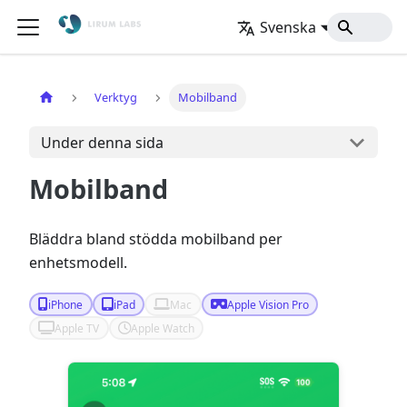
Svenska
Hem
Verktyg
Mobilband
Under denna sida
Mobilband
Bläddra bland stödda mobilband per
enhetsmodell.
iPhone
iPad
Mac
Apple Vision Pro
Apple TV
Apple Watch