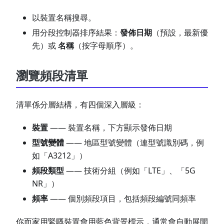
以裝置名稱搜尋。
用分段控制器排序結果：
發佈日期
（預設，最新優
先）或
名稱
（按字母順序）。
瀏覽頻段清單
清單係分層結構，有四個深入層級：
裝置
—— 裝置名稱，下方顯示發佈日期
型號變體
—— 地區型號變體（連型號識別碼，例
如「A3212」）
頻段類型
—— 技術分組（例如「LTE」、「5G
NR」）
頻率
—— 個別頻段項目，包括頻段編號同頻率
你而家用緊嘅裝置會用藍色背景標示，通常會自動展開