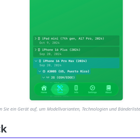
n Sie ein Gerät auf, um Modellvarianten, Technologien und Bänderlist
ck