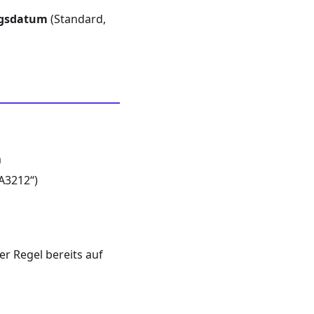
ngsdatum
(Standard,
m
A3212“)
er Regel bereits auf