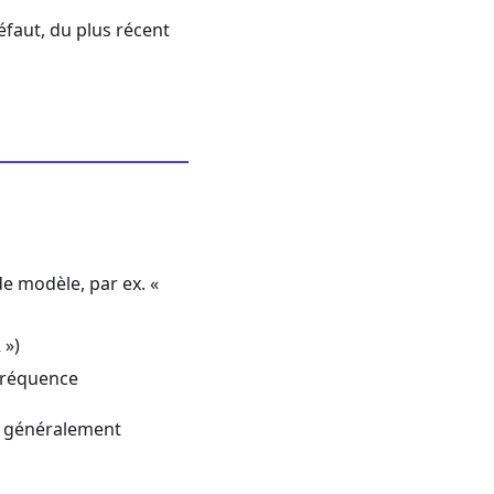
éfaut, du plus récent
de modèle, par ex. «
 »)
 fréquence
ce généralement