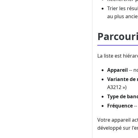
Trier les rés
au plus anci
Parcouri
La liste est hiéra
Appareil
-- n
Variante de
A3212 »)
Type de ban
Fréquence
--
Votre appareil a
développé sur l'e