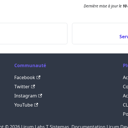
Dernière mise à jour
le
10 
Ser
Communauté
Pl
Facebook
Ac
Twitter
Co
Instagram
Ac
YouTube
C
Po
ht © 2026 Lirum Labs T Sistemas. Documentation Lirum Devi