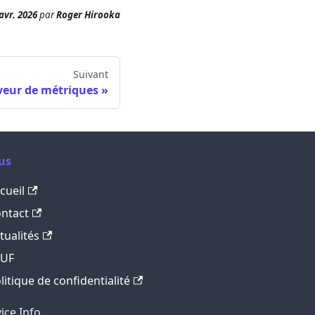
avr. 2026
par
Roger Hirooka
Suivant
veur de métriques
us
cueil
ntact
tualités
LUF
litique de confidentialité
ce Info.