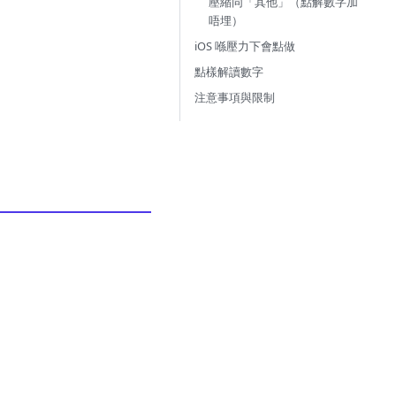
壓縮同「其他」（點解數字加
唔埋）
iOS 喺壓力下會點做
點樣解讀數字
注意事項與限制
。