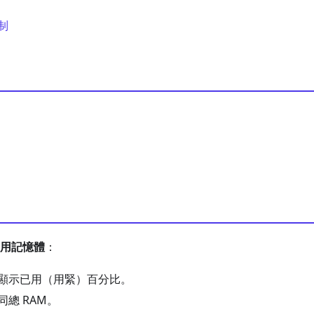
制
用記憶體
：
顯示已用（用緊）百分比。
總 RAM。