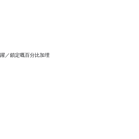
活躍／鎖定嘅百分比加埋