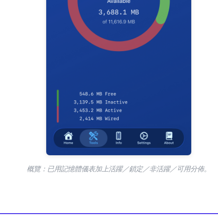
概覽：已用記憶體儀表加上活躍／鎖定／非活躍／可用分佈。