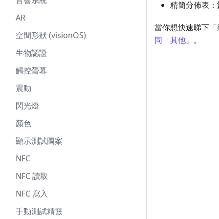
音響系統
精簡分佈表：
AR
當你想快速睇下「
空間形狀 (visionOS)
同「其他」
。
生物認證
觸控螢幕
震動
閃光燈
顏色
顯示測試圖案
NFC
NFC 讀取
NFC 寫入
手動測試精靈