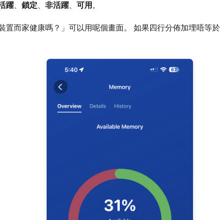
活躍
、
鎖定
、
非活躍
、
可用
。
裝置而家健康嗎？」可以用呢個畫面。 如果四行分佈加埋唔等