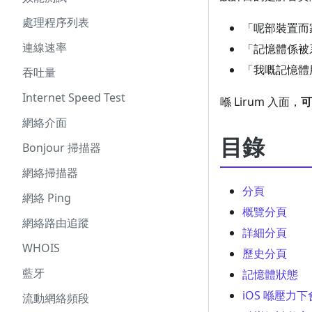
處理程序列表
「呢部裝置而
連線速率
「記憶體係被
「我嘅記憶體
吞吐量
Internet Speed Test
喺 Lirum 入面，
可
網絡介面
目錄
Bonjour 掃描器
網絡掃描器
分頁
網絡 Ping
概覽分頁
網絡路由追蹤
詳細分頁
WHOIS
歷史分頁
藍牙
記憶體狀態
iOS 喺壓力
流動網絡頻段