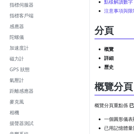
點樣解讀數字
指標伺服器
注意事項與限
指標客戶端
感應器
分頁
陀螺儀
加速度計
概覽
詳細
磁力計
歷史
GPS 狀態
氣壓計
概覽分頁
距離感應器
麥克風
概覽分頁重點係
已
相機
一個圓形儀表
揚聲器測試
已用記憶體量同