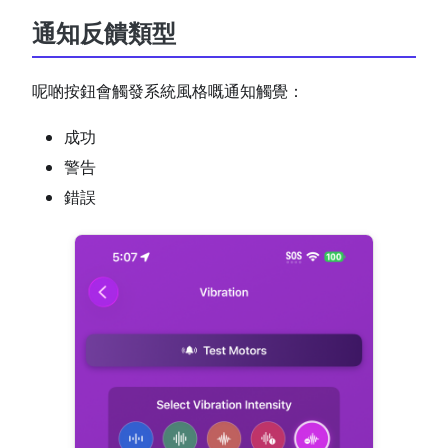
通知反饋類型
呢啲按鈕會觸發系統風格嘅通知觸覺：
成功
警告
錯誤