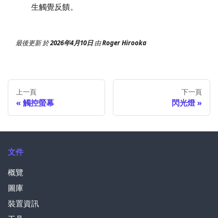
生觸覺反饋。
最後更新
於
2026年4月10日
由
Roger Hirooka
上一頁
下一頁
觸控螢幕
閃光燈
文件
概覽
圖庫
裝置資訊