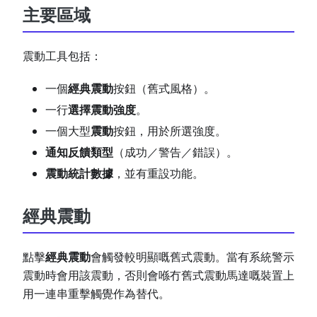
主要區域
震動工具包括：
一個
經典震動
按鈕（舊式風格）。
一行
選擇震動強度
。
一個大型
震動
按鈕，用於所選強度。
通知反饋類型
（成功／警告／錯誤）。
震動統計數據
，並有重設功能。
經典震動
點擊
經典震動
會觸發較明顯嘅舊式震動。當有系統警示
震動時會用該震動，否則會喺冇舊式震動馬達嘅裝置上
用一連串重擊觸覺作為替代。