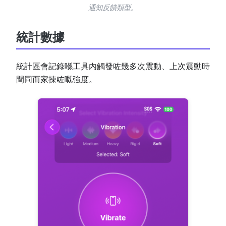
通知反饋類型。
統計數據
統計區會記錄喺工具內觸發咗幾多次震動、上次震動時
間同而家揀咗嘅強度。