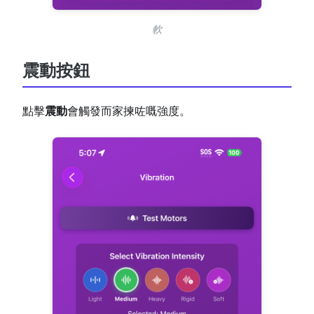
軟
震動按鈕
點擊
震動
會觸發而家揀咗嘅強度。