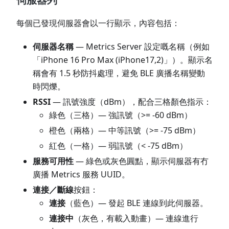
每個已發現伺服器會以一行顯示，內容包括：
伺服器名稱
— Metrics Server 設定嘅名稱（例如
「iPhone 16 Pro Max (iPhone17,2)」）。顯示名
稱會有 1.5 秒防抖處理，避免 BLE 廣播名稱變動
時閃爍。
RSSI
— 訊號強度（dBm），配合三格顏色指示：
綠色（三格）— 強訊號（>= -60 dBm）
橙色（兩格）— 中等訊號（>= -75 dBm）
紅色（一格）— 弱訊號（< -75 dBm）
服務可用性
— 綠色或灰色圓點，顯示伺服器有冇
廣播 Metrics 服務 UUID。
連接／斷線
按鈕：
連接
（藍色）— 發起 BLE 連線到此伺服器。
連接中
（灰色，有載入動畫）— 連線進行