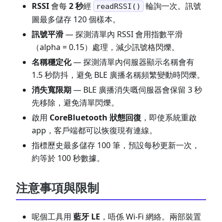
RSSI
會每
2 秒
經
輪詢一次。訊號
readRSSI()
圖最多儲存 120 個樣本。
訊號平滑
— 探測清單內 RSSI 會用指數平滑
（alpha = 0.15）處理，減少訊號格閃爍。
名稱穩定化
— 探測清單內伺服器顯示名稱會有
1.5 秒防抖，避免 BLE 廣播名稱頻繁變動時閃爍。
消失寬限期
— BLE 廣播消失嘅伺服器會保留 3 秒
先移除，避免清單閃爍。
啟用
CoreBluetooth 狀態回復
，即使系統重啟
app，客戶端都可以恢復現有連線。
指標歷史最多儲存 100 筆，預設每秒更新一次，
約等於 100 秒數據。
注意事項與限制
呢個工具用
藍牙 LE
，唔係 Wi-Fi 網絡。兩部裝置