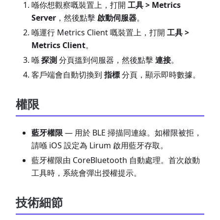
喺你想觀察嘅裝置上，打開
工具 > Metrics
Server
，然後點擊
啟動伺服器
。
喺運行 Metrics Client 嘅裝置上，打開
工具 >
Metrics Client
。
喺
探測
分頁搵到伺服器，然後點擊
連接
。
客戶端會自動切換到
指標
分頁，顯示即時數據。
權限
藍牙權限
— 用於 BLE 掃描同連線。如權限被拒，
請喺 iOS 設定為 Lirum 啟用藍牙存取。
藍牙權限由 CoreBluetooth 自動處理。首次啟動
工具時，系統會彈出授權提示。
技術細節