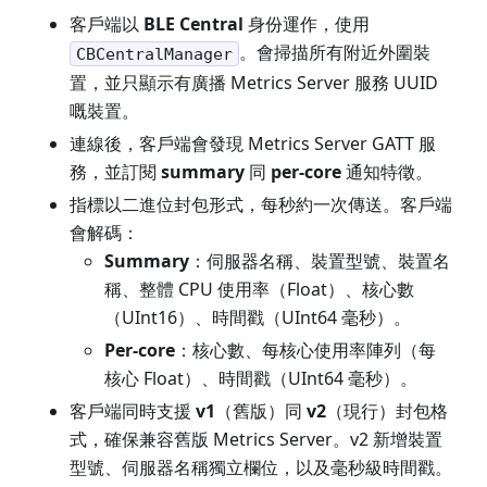
客戶端以
BLE Central
身份運作，使用
。會掃描所有附近外圍裝
CBCentralManager
置，並只顯示有廣播 Metrics Server 服務 UUID
嘅裝置。
連線後，客戶端會發現 Metrics Server GATT 服
務，並訂閱
summary
同
per-core
通知特徵。
指標以二進位封包形式，每秒約一次傳送。客戶端
會解碼：
Summary
：伺服器名稱、裝置型號、裝置名
稱、整體 CPU 使用率（Float）、核心數
（UInt16）、時間戳（UInt64 毫秒）。
Per-core
：核心數、每核心使用率陣列（每
核心 Float）、時間戳（UInt64 毫秒）。
客戶端同時支援
v1
（舊版）同
v2
（現行）封包格
式，確保兼容舊版 Metrics Server。v2 新增裝置
型號、伺服器名稱獨立欄位，以及毫秒級時間戳。