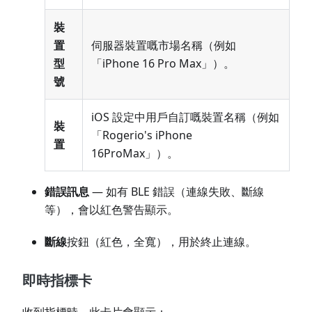
裝
置
伺服器裝置嘅市場名稱（例如
型
「iPhone 16 Pro Max」）。
號
iOS 設定中用戶自訂嘅裝置名稱（例如
裝
「Rogerio's iPhone
置
16ProMax」）。
錯誤訊息
— 如有 BLE 錯誤（連線失敗、斷線
等），會以紅色警告顯示。
斷線
按鈕（紅色，全寬），用於終止連線。
即時指標卡