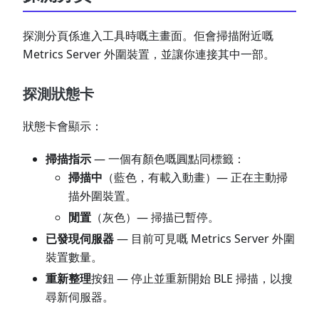
探測分頁係進入工具時嘅主畫面。佢會掃描附近嘅
Metrics Server 外圍裝置，並讓你連接其中一部。
探測狀態卡
狀態卡會顯示：
掃描指示
— 一個有顏色嘅圓點同標籤：
掃描中
（藍色，有載入動畫）— 正在主動掃
描外圍裝置。
閒置
（灰色）— 掃描已暫停。
已發現伺服器
— 目前可見嘅 Metrics Server 外圍
裝置數量。
重新整理
按鈕 — 停止並重新開始 BLE 掃描，以搜
尋新伺服器。