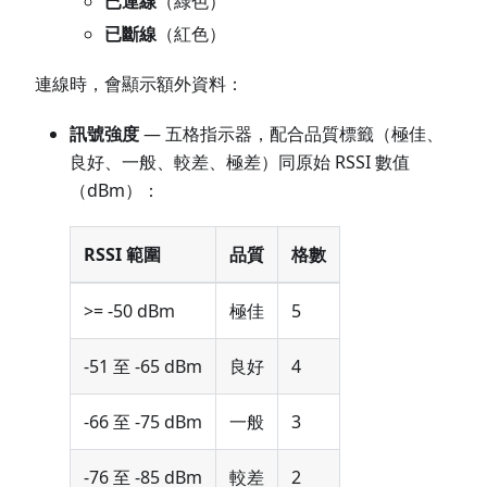
已連線
（綠色）
已斷線
（紅色）
連線時，會顯示額外資料：
訊號強度
— 五格指示器，配合品質標籤（極佳、
良好、一般、較差、極差）同原始 RSSI 數值
（dBm）：
RSSI 範圍
品質
格數
>= -50 dBm
極佳
5
-51 至 -65 dBm
良好
4
-66 至 -75 dBm
一般
3
-76 至 -85 dBm
較差
2