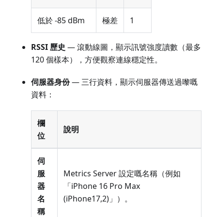
低於 -85 dBm
極差
1
RSSI 歷史
— 滾動線圖，顯示訊號強度讀數（最多
120 個樣本），方便觀察連線穩定性。
伺服器身份
— 三行資料，顯示伺服器傳送過嚟嘅
資料：
欄
說明
位
伺
服
Metrics Server 設定嘅名稱（例如
器
「iPhone 16 Pro Max
名
(iPhone17,2)」）。
稱