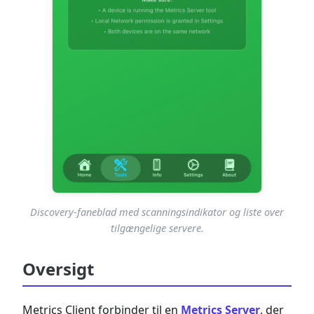
Discovery-faneblad med scanningsindikator og liste over
tilgængelige servere.
Oversigt
Metrics Client forbinder til en
Metrics Server
, der