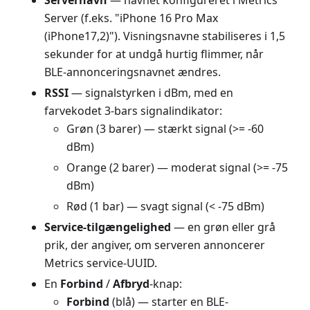
Servernavn
— navnet konfigureret i Metrics
Server (f.eks. "iPhone 16 Pro Max
(iPhone17,2)"). Visningsnavne stabiliseres i 1,5
sekunder for at undgå hurtig flimmer, når
BLE-annonceringsnavnet ændres.
RSSI
— signalstyrken i dBm, med en
farvekodet 3-bars signalindikator:
Grøn (3 barer) — stærkt signal (>= -60
dBm)
Orange (2 barer) — moderat signal (>= -75
dBm)
Rød (1 bar) — svagt signal (< -75 dBm)
Service-tilgængelighed
— en grøn eller grå
prik, der angiver, om serveren annoncerer
Metrics service-UUID.
En
Forbind
/
Afbryd
-knap:
Forbind
(blå) — starter en BLE-