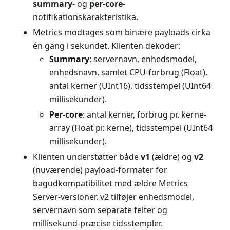
summary
- og
per-core
-
notifikationskarakteristika.
Metrics modtages som binære payloads cirka
én gang i sekundet. Klienten dekoder:
Summary
: servernavn, enhedsmodel,
enhedsnavn, samlet CPU-forbrug (Float),
antal kerner (UInt16), tidsstempel (UInt64
millisekunder).
Per-core
: antal kerner, forbrug pr. kerne-
array (Float pr. kerne), tidsstempel (UInt64
millisekunder).
Klienten understøtter både
v1
(ældre) og
v2
(nuværende) payload-formater for
bagudkompatibilitet med ældre Metrics
Server-versioner. v2 tilføjer enhedsmodel,
servernavn som separate felter og
millisekund-præcise tidsstempler.