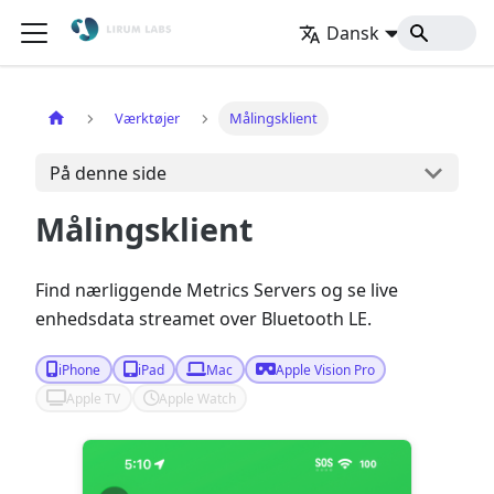
Dansk
Hjem
Værktøjer
Målingsklient
På denne side
Målingsklient
Find nærliggende Metrics Servers og se live
enhedsdata streamet over Bluetooth LE.
iPhone
iPad
Mac
Apple Vision Pro
Apple TV
Apple Watch