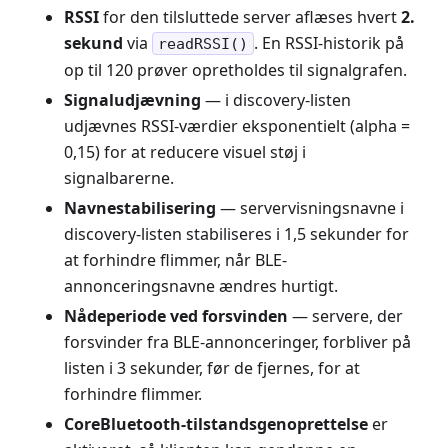
RSSI
for den tilsluttede server aflæses hvert
2.
sekund
via
. En RSSI-historik på
readRSSI()
op til 120 prøver opretholdes til signalgrafen.
Signaludjævning
— i discovery-listen
udjævnes RSSI-værdier eksponentielt (alpha =
0,15) for at reducere visuel støj i
signalbarerne.
Navnestabilisering
— servervisningsnavne i
discovery-listen stabiliseres i 1,5 sekunder for
at forhindre flimmer, når BLE-
annonceringsnavne ændres hurtigt.
Nådeperiode ved forsvinden
— servere, der
forsvinder fra BLE-annonceringer, forbliver på
listen i 3 sekunder, før de fjernes, for at
forhindre flimmer.
CoreBluetooth-tilstandsgenoprettelse
er