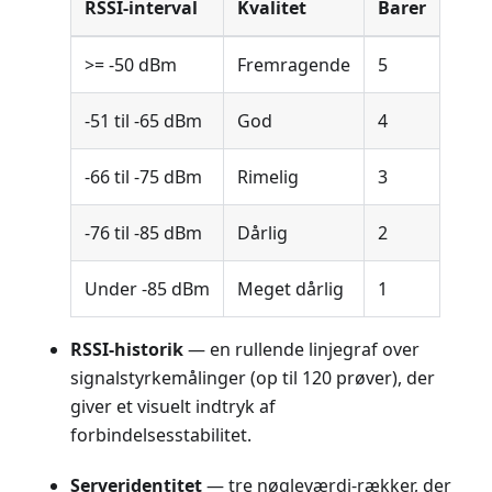
RSSI-interval
Kvalitet
Barer
>= -50 dBm
Fremragende
5
-51 til -65 dBm
God
4
-66 til -75 dBm
Rimelig
3
-76 til -85 dBm
Dårlig
2
Under -85 dBm
Meget dårlig
1
RSSI-historik
— en rullende linjegraf over
signalstyrkemålinger (op til 120 prøver), der
giver et visuelt indtryk af
forbindelsesstabilitet.
Serveridentitet
— tre nøgleværdi-rækker, der