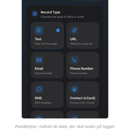
Postdetaljer: indtast de data, der skal kodes på tagget.