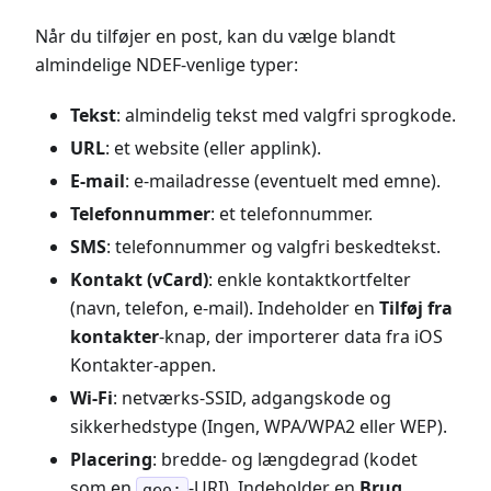
Når du tilføjer en post, kan du vælge blandt
almindelige NDEF-venlige typer:
Tekst
: almindelig tekst med valgfri sprogkode.
URL
: et website (eller applink).
E-mail
: e-mailadresse (eventuelt med emne).
Telefonnummer
: et telefonnummer.
SMS
: telefonnummer og valgfri beskedtekst.
Kontakt (vCard)
: enkle kontaktkortfelter
(navn, telefon, e-mail). Indeholder en
Tilføj fra
kontakter
-knap, der importerer data fra iOS
Kontakter-appen.
Wi-Fi
: netværks-SSID, adgangskode og
sikkerhedstype (Ingen, WPA/WPA2 eller WEP).
Placering
: bredde- og længdegrad (kodet
som en
-URI). Indeholder en
Brug
geo: