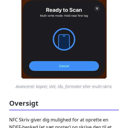
Avanceret: kopier, slet, lås, formater eller multi-skriv.
Oversigt
NFC Skriv giver dig mulighed for at oprette en
NDEF-besked (et sæt poster) og skrive den til et