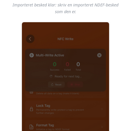
Importeret besked klar: skriv en importeret NDEF-besked
som den er.