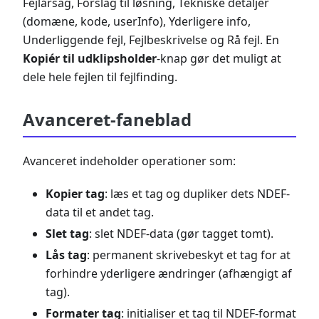
Fejlårsag, Forslag til løsning, Tekniske detaljer
(domæne, kode, userInfo), Yderligere info,
Underliggende fejl, Fejlbeskrivelse og Rå fejl. En
Kopiér til udklipsholder
-knap gør det muligt at
dele hele fejlen til fejlfinding.
Avanceret-faneblad
Avanceret indeholder operationer som:
Kopier tag
: læs et tag og dupliker dets NDEF-
data til et andet tag.
Slet tag
: slet NDEF-data (gør tagget tomt).
Lås tag
: permanent skrivebeskyt et tag for at
forhindre yderligere ændringer (afhængigt af
tag).
Formater tag
: initialiser et tag til NDEF-format