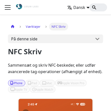
Dansk
Hjem
Værktøjer
NFC Skriv
På denne side
NFC Skriv
Sammensæt og skriv NFC-beskeder, eller udfør
avancerede tag-operationer (afhængigt af enhed).
iPhone
iPad
Mac
Apple Vision Pro
Apple TV
Apple Watch