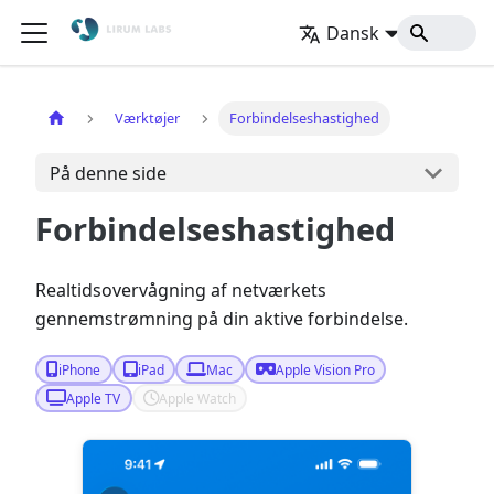
Dansk
Hjem
Værktøjer
Forbindelseshastighed
På denne side
Forbindelseshastighed
Realtidsovervågning af netværkets
gennemstrømning på din aktive forbindelse.
iPhone
iPad
Mac
Apple Vision Pro
Apple TV
Apple Watch