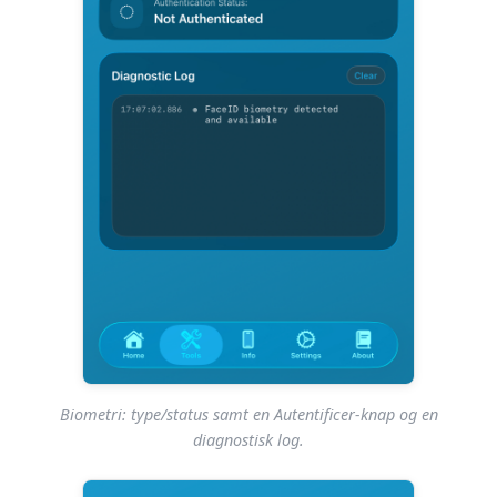
Biometri: type/status samt en Autentificer-knap og en
diagnostisk log.