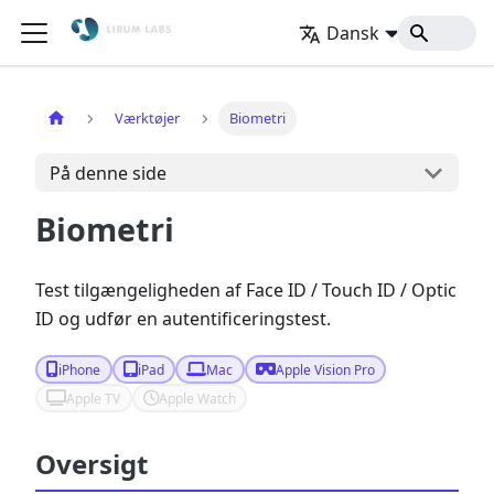
Dansk
Hjem
Værktøjer
Biometri
På denne side
Biometri
Test tilgængeligheden af Face ID / Touch ID / Optic
ID og udfør en autentificeringstest.
iPhone
iPad
Mac
Apple Vision Pro
Apple TV
Apple Watch
Oversigt