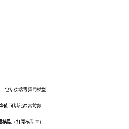
用）。包括後端選擇同模型
準值
可以記錄當前數
理模型
（打開模型庫）、