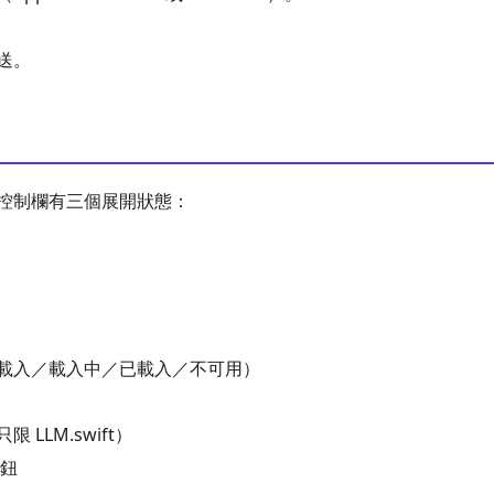
送。
控制欄有三個展開狀態：
）
載入／載入中／已載入／不可用）
 LLM.swift）
鈕