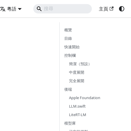
粵語
主頁
概覽
目錄
快速開始
控制欄
簡潔（預設）
中度展開
完全展開
後端
Apple Foundation
LLM.swift
LiteRT-LM
模型庫