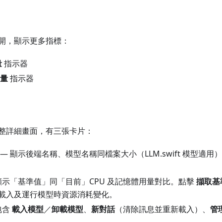
開，顯示更多指標：
量
指示器
量
指示器
整詳細畫面，有三張卡片：
— 顯示後端名稱、模型名稱同檔案大小（LLM.swift 模型適
顯示「基準值」同「目前」CPU 及記憶體用量對比。點擊
擷取基
載入及運行模型時資源消耗變化。
包含
載入模型
／
卸載模型
、
新對話
（清除訊息並重新載入）、
管