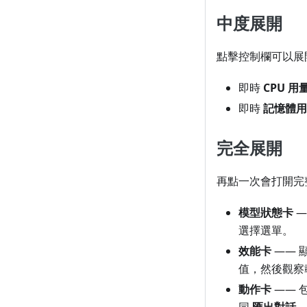
中度展開
點擊控制欄可以展
即時
CPU 用
即時
記憶體用
完全展開
再點一次會打開完
模型狀態卡
—
選擇選單。
效能卡
—— 
值，然後觀察
動作卡
—— 