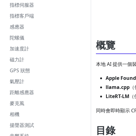
指標伺服器
指標客戶端
感應器
陀螺儀
概覽
加速度計
磁力計
本地 AI 提供一
GPS 狀態
Apple Found
氣壓計
llama.cpp
（
距離感應器
LiteRT-LM
（
麥克風
同時會即時顯示 
相機
揚聲器測試
目錄