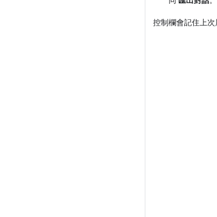
同
匯出對話
。
控制欄會記住上次