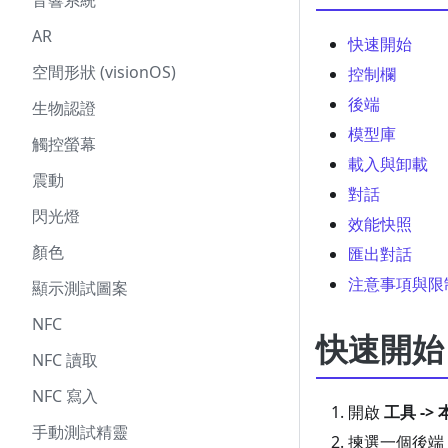
音響系統
AR
快速開始
空間形狀 (visionOS)
控制欄
後端
生物認證
模型庫
觸控螢幕
載入與卸載
震動
對話
閃光燈
效能快照
顏色
匯出對話
注意事項與限
顯示測試圖案
NFC
快速開始
NFC 讀取
NFC 寫入
開啟
工具 -> 
手動測試精靈
揀選一個後端（Ap