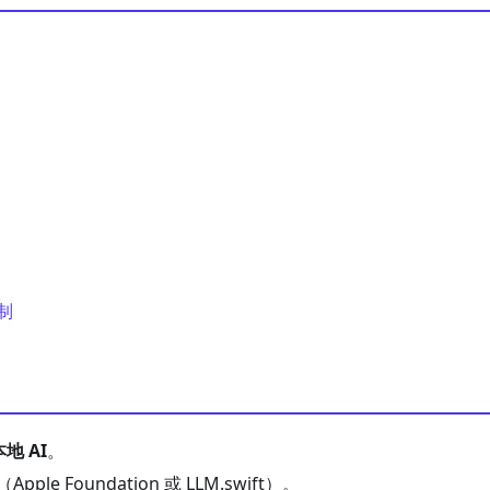
制
本地 AI
。
ple Foundation 或 LLM.swift）。