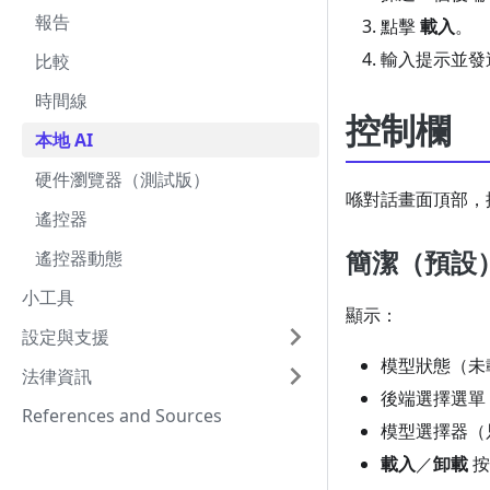
報告
點擊
載入
。
輸入提示並發
比較
時間線
控制欄
本地 AI
硬件瀏覽器（測試版）
喺對話畫面頂部，
遙控器
簡潔（預設
遙控器動態
小工具
顯示：
設定與支援
模型狀態（未
法律資訊
後端選擇選單
References and Sources
模型選擇器（只限
載入
／
卸載
按