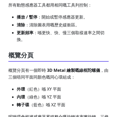
所有動態感應器工具都用相同嘅工具列控制：
播放 / 暫停
：開始或暫停感應器更新。
清除
：清除圖表用嘅歷史緩衝區。
更新頻率
：喺更快、快、慢三個取樣速率之間切
換。
概覽分頁
概覽分頁有一個即時
3D Metal 繪製嘅線框陀螺儀
，由
三個唔同平面同顏色嘅同心環組成：
外環
（紅色）喺 XY 平面
內環
（綠色）喺 YZ 平面
轉子碟
（藍色）喺 XZ 平面
呢啲環會根據感應器累積整合嘅旋轉速率嚟旋轉。三條