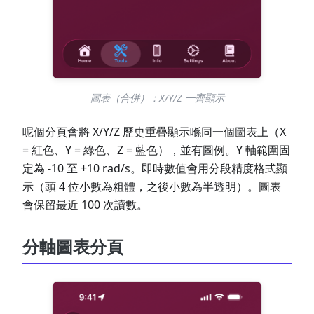
圖表（合併）：X/Y/Z 一齊顯示
呢個分頁會將 X/Y/Z 歷史重疊顯示喺同一個圖表上（X
= 紅色、Y = 綠色、Z = 藍色），並有圖例。Y 軸範圍固
定為 -10 至 +10 rad/s。即時數值會用分段精度格式顯
示（頭 4 位小數為粗體，之後小數為半透明）。圖表
會保留最近 100 次讀數。
分軸圖表分頁