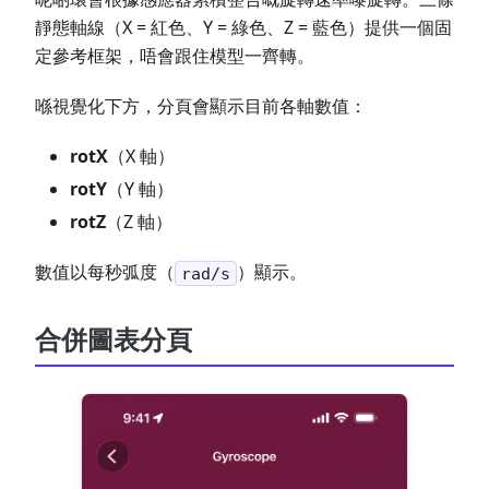
靜態軸線（X = 紅色、Y = 綠色、Z = 藍色）提供一個固
定參考框架，唔會跟住模型一齊轉。
喺視覺化下方，分頁會顯示目前各軸數值：
rotX
（X 軸）
rotY
（Y 軸）
rotZ
（Z 軸）
數值以每秒弧度（
）顯示。
rad/s
合併圖表分頁