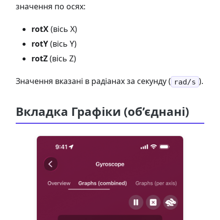
значення по осях:
rotX
(вісь X)
rotY
(вісь Y)
rotZ
(вісь Z)
Значення вказані в радіанах за секунду (
).
rad/s
Вкладка Графіки (об’єднані)