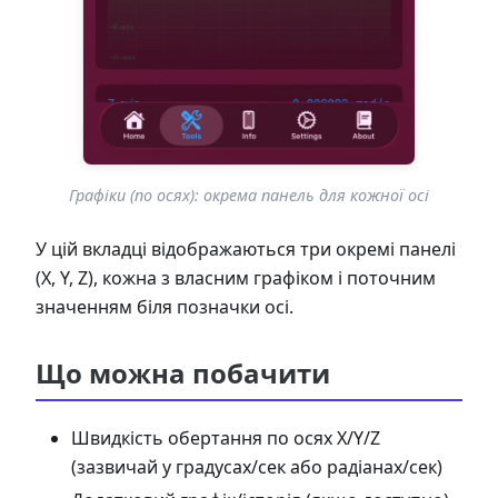
Графіки (по осях): окрема панель для кожної осі
У цій вкладці відображаються три окремі панелі
(X, Y, Z), кожна з власним графіком і поточним
значенням біля позначки осі.
Що можна побачити
Швидкість обертання по осях X/Y/Z
(зазвичай у градусах/сек або радіанах/сек)