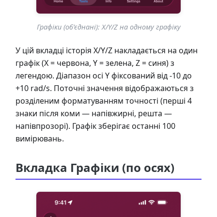
Графіки (об’єднані): X/Y/Z на одному графіку
У цій вкладці історія X/Y/Z накладається на один
графік (X = червона, Y = зелена, Z = синя) з
легендою. Діапазон осі Y фіксований від -10 до
+10 rad/s. Поточні значення відображаються з
розділеним форматуванням точності (перші 4
знаки після коми — напівжирні, решта —
напівпрозорі). Графік зберігає останні 100
вимірювань.
Вкладка Графіки (по осях)