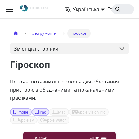
Українська
Головна
Інструменти
Гіроскоп
Зміст цієї сторінки
Гіроскоп
Поточні показники гіроскопа для обертання
пристрою з об’єднаними та поканальними
графіками.
iPhone
iPad
Mac
Apple Vision Pro
Apple TV
Apple Watch