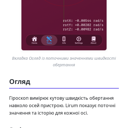
Вкладка Огляд із поточними значеннями швидкості
обертання
Огляд
Гіроскоп вимірює кутову швидкість обертання
навколо осей пристрою. Lirum показує поточні
значення та історію для кожної осі.