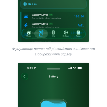
Акумулятор: поточний рівень/стан з анімованим
відображенням заряду.