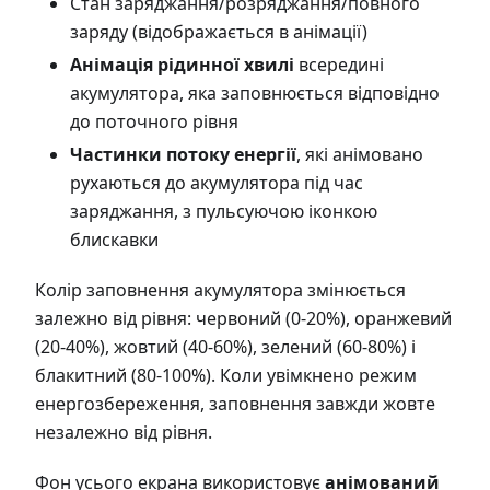
Стан заряджання/розряджання/повного
заряду (відображається в анімації)
Анімація рідинної хвилі
всередині
акумулятора, яка заповнюється відповідно
до поточного рівня
Частинки потоку енергії
, які анімовано
рухаються до акумулятора під час
заряджання, з пульсуючою іконкою
блискавки
Колір заповнення акумулятора змінюється
залежно від рівня: червоний (0-20%), оранжевий
(20-40%), жовтий (40-60%), зелений (60-80%) і
блакитний (80-100%). Коли увімкнено режим
енергозбереження, заповнення завжди жовте
незалежно від рівня.
Фон усього екрана використовує
анімований