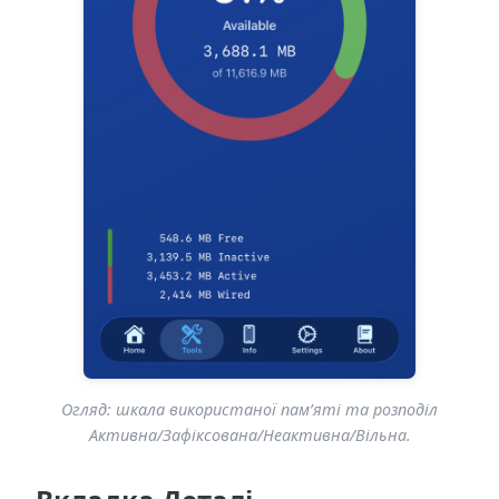
Огляд: шкала використаної пам’яті та розподіл
Активна/Зафіксована/Неактивна/Вільна.