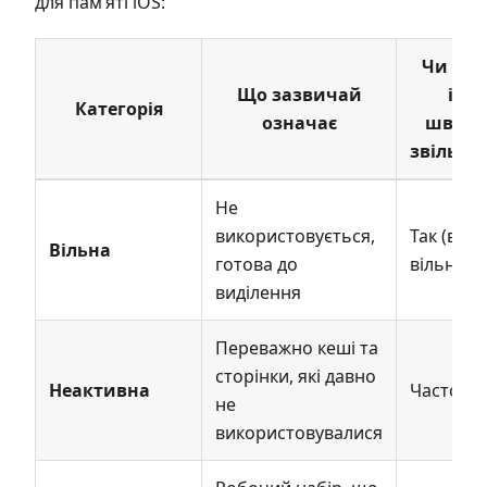
для пам’яті iOS:
Чи мо
Що зазвичай
iOS
Категорія
означає
швидк
звільни
Не
використовується,
Так (вже
Вільна
готова до
вільна)
виділення
Переважно кеші та
сторінки, які давно
Неактивна
Часто
не
використовувалися