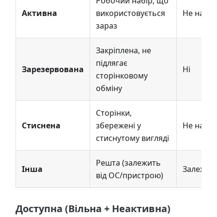
Робочий набір, що
Активна
використовується
Не напр
зараз
Закріплена, не
підлягає
Зарезервована
Ні
сторінковому
обміну
Сторінки,
Стиснена
збережені у
Не напр
стиснутому вигляді
Решта (залежить
Інша
Залежит
від ОС/пристрою)
Доступна (Вільна + Неактивна)