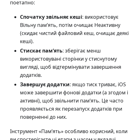
поетапно:
Спочатку звільняє кеші
: використовує
Вільну пам’ять, потім очищає Неактивну
(скидає чистий файловий кеш, очищає деякі
кеші).
Стискає пам’ять
: зберігає менш
використовувані сторінки у стиснутому
вигляді, щоб відтермінувати завершення
додатків.
Завершує додатки
: якщо тиск триває, iOS
може завершити фонові додатки (а згодом і
активні), щоб звільнити пам’ять. Це часто
проявляється як перезапуск додатків при
поверненні до них.
Інструмент «Пам’ять» особливо корисний, коли
ви спостерігаєте ці етапи з часом у вкладці