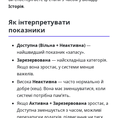
Історія
.
Як інтерпретувати
показники
Доступна (Вільна + Неактивна)
—
найшвидший показник «запасу».
Зарезервована
— найскладніша категорія.
Якщо вона зростає, у системи менше
важелів.
Висока
Неактивна
— часто нормально й
добре (кеш). Вона має зменшуватися, коли
системі потрібна пам’ять.
Якщо
Активна + Зарезервована
зростає, а
Доступна зменшується з часом, можливі
перезапуски додатків, підвисання чи тиск