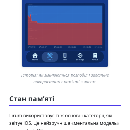
Історія: як змінюються розподіл і загальне
використання пам’яті з часом.
Стан пам’яті
Lirum використовує ті ж основні категорії, які
звітує iOS. Це найзручніша «ментальна модель»