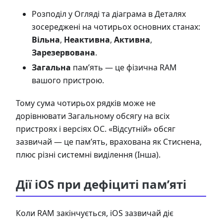
Розподіл у Огляді та діаграма в Деталях
зосереджені на чотирьох основних станах:
Вільна
,
Неактивна
,
Активна
,
Зарезервована
.
Загальна
пам’ять — це фізична RAM
вашого пристрою.
Тому сума чотирьох рядків може не
дорівнювати Загальному обсягу на всіх
пристроях і версіях ОС. «Відсутній» обсяг
зазвичай — це пам’ять, врахована як Стиснена,
плюс різні системні виділення (Інша).
Дії iOS при дефіциті пам’яті
Коли RAM закінчується, iOS зазвичай діє