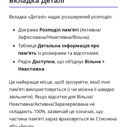
Вкладка Деталі
Вкладка «Деталі» надає розширений розподіл:
Діаграма
Розподіл пам’яті
(Активна/
Зафіксована/Неактивна/Вільна).
Таблиця
Детальна інформація про
пам’ять
із розмірами та відсотками.
Рядок
Доступна
, що об’єднує
Вільна +
Неактивна
.
Це найкраще місце, щоб зрозуміти,
який тип
пам’яті використовується (і чи можна її швидко
звільнити). Якщо відсотки для Вільна/
Неактивна/Активна/Зарезервована не
складають 100%, зазвичай це означає, що
частина пам’яті зараз враховується як Стиснена
або «Інша».