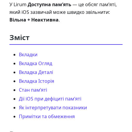
У Lirum
Доступна пам’ять
— це обсяг пам’яті,
який iOS зазвичай може швидко звільнити:
Вільна + Неактивна
.
Зміст
Вкладки
Вкладка Огляд
Вкладка Деталі
Вкладка Історія
Стан пам’яті
Дії iOS при дефіциті пам’яті
Як інтерпретувати показники
Примітки та обмеження