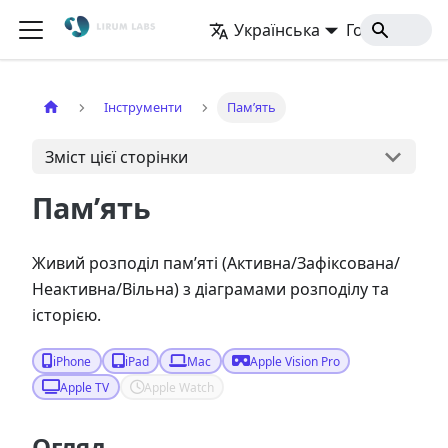
Українська
Головна
Інструменти
Пам’ять
Зміст цієї сторінки
Пам’ять
Живий розподіл пам’яті (Активна/Зафіксована/
Неактивна/Вільна) з діаграмами розподілу та
історією.
iPhone
iPad
Mac
Apple Vision Pro
Apple TV
Apple Watch
Огляд