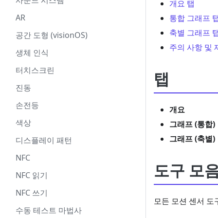
사운드 시스템
개요 탭
AR
통합 그래프 
축별 그래프 
공간 도형 (visionOS)
주의 사항 및 
생체 인식
터치스크린
탭
진동
손전등
개요
색상
그래프 (통합)
그래프 (축별)
디스플레이 패턴
NFC
도구 모
NFC 읽기
NFC 쓰기
모든 모션 센서 도
수동 테스트 마법사