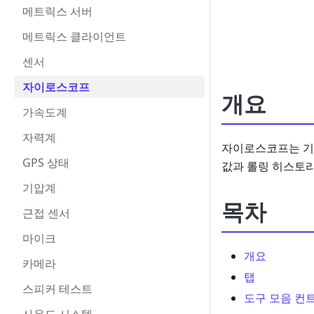
메트릭스 서버
메트릭스 클라이언트
센서
자이로스코프
개요
가속도계
자력계
자이로스코프는 기기 
GPS 상태
값과 롤링 히스토
기압계
목차
근접 센서
마이크
개요
카메라
탭
스피커 테스트
도구 모음 컨