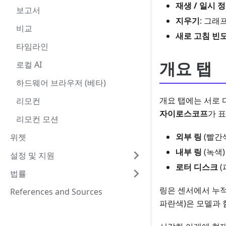
재생 / 일시 
보고서
지우기
: 그래
비교
새로 고침 빈
타임라인
개요 탭
로컬 AI
하드웨어 브라우저 (베타)
개요 탭에는 서로 
리모컨
자이로스코프
가 
리모컨 모션
외부 링
(빨간색
위젯
내부 링
(녹색)
설정 및 지원
로터 디스크
(
법률
링은 센서에서 누적 
References and Sources
파란색)은 모델과 