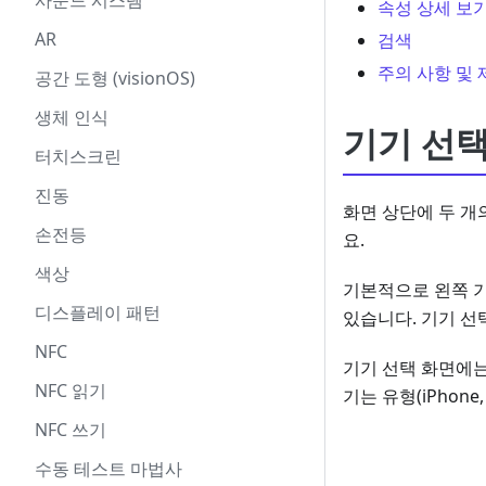
사운드 시스템
속성 상세 보
AR
검색
주의 사항 및 
공간 도형 (visionOS)
생체 인식
기기 선
터치스크린
진동
화면 상단에 두 개
손전등
요.
색상
기본적으로 왼쪽 
디스플레이 패턴
있습니다. 기기 선
NFC
기기 선택 화면에는
NFC 읽기
기는 유형(iPhone
NFC 쓰기
수동 테스트 마법사