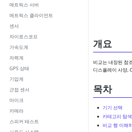
메트릭스 서버
메트릭스 클라이언트
센서
자이로스코프
개요
가속도계
자력계
비교는 내장된 참조
GPS 상태
디스플레이 사양, C
기압계
목차
근접 센서
마이크
기기 선택
카메라
카테고리 탐색
스피커 테스트
비교 행 이해