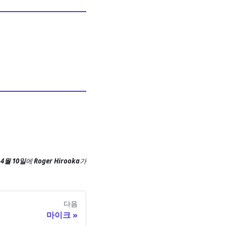
 4월 10일
에
Roger Hirooka
가
다음
마이크