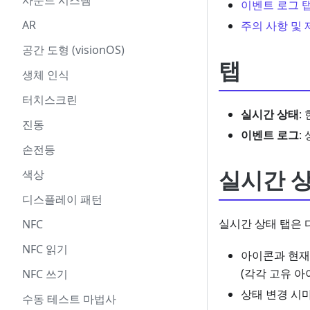
사운드 시스템
이벤트 로그 
AR
주의 사항 및 
공간 도형 (visionOS)
탭
생체 인식
터치스크린
실시간 상태
:
진동
이벤트 로그
:
손전등
실시간 상
색상
디스플레이 패턴
실시간 상태 탭은 
NFC
NFC 읽기
아이콘과 현재
(각각 고유 아
NFC 쓰기
상태 변경 시
수동 테스트 마법사