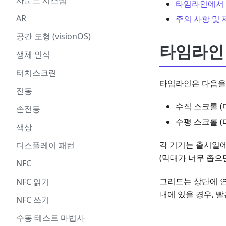
사운드 시스템
타임라인에서
AR
주의 사항 및 
공간 도형 (visionOS)
타임라인
생체 인식
터치스크린
타임라인은 다음을
진동
수직 스크롤 (
손전등
수평 스크롤 (
색상
각 기기는 출시일에
디스플레이 패턴
(막대가 너무 좁으면
NFC
그리드는 상단에 연
NFC 읽기
내에 있을 경우, 
NFC 쓰기
수동 테스트 마법사