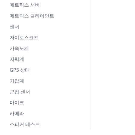
메트릭스 서버
메트릭스 클라이언트
센서
자이로스코프
가속도계
자력계
GPS 상태
기압계
근접 센서
마이크
카메라
스피커 테스트