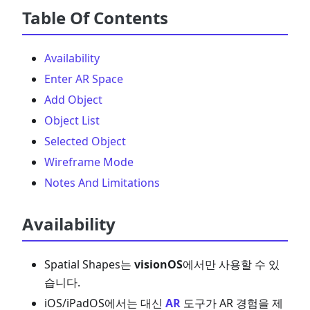
Table Of Contents
Availability
Enter AR Space
Add Object
Object List
Selected Object
Wireframe Mode
Notes And Limitations
Availability
Spatial Shapes는
visionOS
에서만 사용할 수 있
습니다.
iOS/iPadOS에서는 대신
AR
도구가 AR 경험을 제