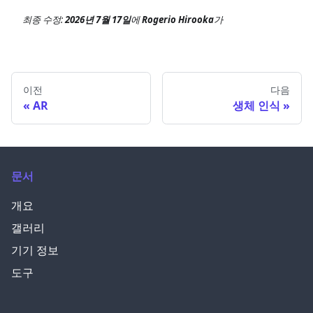
최종 수정:
2026년 7월 17일
에
Rogerio Hirooka
가
이전
다음
AR
생체 인식
문서
개요
갤러리
기기 정보
도구