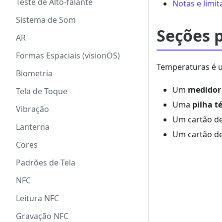
Teste de Alto-falante
Notas e limi
Sistema de Som
Seções p
AR
Formas Espaciais (visionOS)
Temperaturas é u
Biometria
Um
medidor 
Tela de Toque
Uma
pilha t
Vibração
Um cartão d
Lanterna
Um cartão d
Cores
Padrões de Tela
NFC
Leitura NFC
Gravação NFC