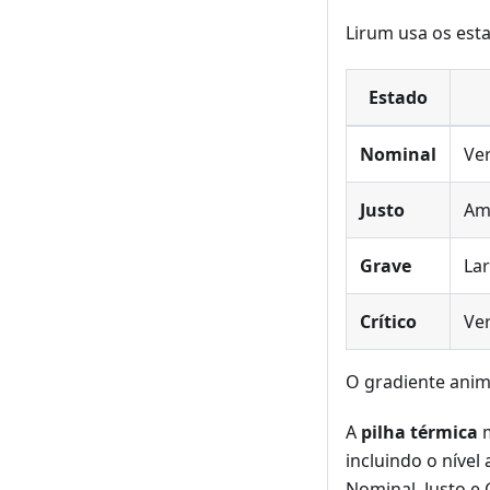
Lirum usa os est
Estado
Nominal
Ve
Justo
Am
Grave
Lar
Crítico
Ve
O gradiente anim
A
pilha térmica
m
incluindo o nível
Nominal, Justo e