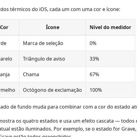
ados térmicos do iOS, cada um com uma cor e ícone:
Cor
Ícone
Nível do medidor
rde
Marca de seleção
0%
arelo
Triângulo de aviso
33%
anja
Chama
67%
rmelho
Octógono de exclamação
100%
ado de fundo muda para combinar com a cor do estado atu
ostra os quatro estados e usa um efeito cascata — todos 
 atual estão iluminados. Por exemplo, se o estado for Grav
 Grave estão todos preenchidos.