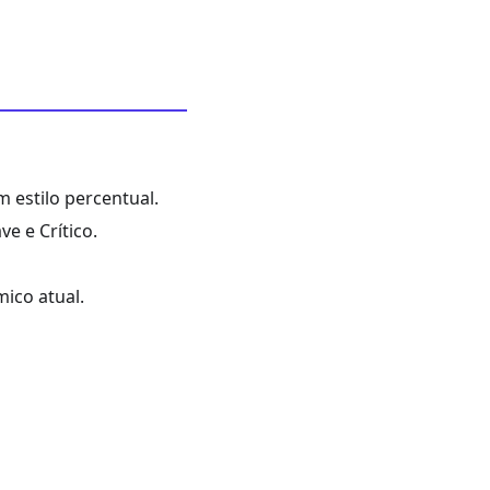
m estilo percentual.
e e Crítico.
ico atual.