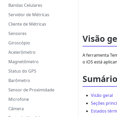
Bandas Celulares
Servidor de Métricas
Cliente de Métricas
Sensores
Visão ge
Giroscópio
Acelerômetro
A ferramenta Tem
Magnetômetro
o iOS está aplic
Status do GPS
Sumári
Barômetro
Sensor de Proximidade
Visão geral
Microfone
Seções princ
Câmera
Estados térm