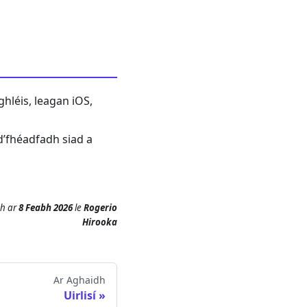
hléis, leagan iOS,
d’fhéadfadh siad a
ch
ar
8 Feabh 2026
le
Rogerio
Hirooka
Ar Aghaidh
Uirlisí