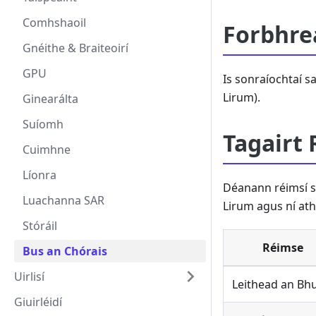
Comhshaoil
Forbhre
Gnéithe & Braiteoirí
GPU
Is sonraíochtaí s
Lirum).
Ginearálta
Suíomh
Tagairt 
Cuimhne
Líonra
Déanann réimsí s
Luachanna SAR
Lirum agus ní ath
Stóráil
Réimse
Bus an Chórais
Uirlisí
Leithead an Bh
Giuirléidí