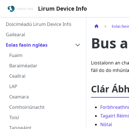
Lirum Device Info
Doiciméadú Lirum Device Info
Eolas faoi
Gailearaí
Bus a
Eolas faoin ngléas
Fuaim
Liostaíonn an ch
Baraiméadar
fáil do do mhúnla
Ceallraí
Clár Ábh
LAP
Ceamara
Comhoiriúnacht
Forbhreathn
Tagairt Réims
Toisí
Nótaí
Taispeáint