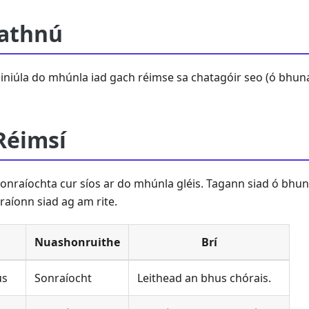
athnú
ainiúla do mhúnla iad gach réimse sa chatagóir seo (ó bhun
Réimsí
onraíochta cur síos ar do mhúnla gléis. Tagann siad ó bhun
raíonn siad ag am rite.
Nuashonruithe
Brí
us
Sonraíocht
Leithead an bhus chórais.