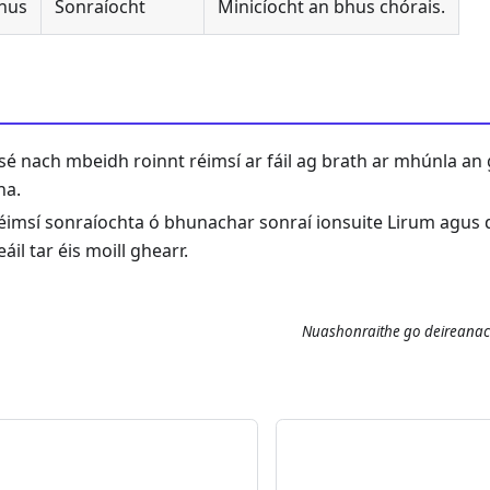
Bhus
Sonraíocht
Minicíocht an bhus chórais.
é nach mbeidh roinnt réimsí ar fáil ag brath ar mhúnla an g
na.
réimsí sonraíochta ó bhunachar sonraí ionsuite Lirum agus 
eáil tar éis moill ghearr.
Nuashonraithe go deireana