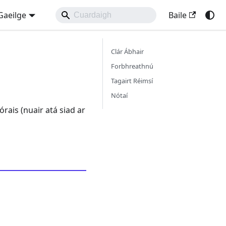
Gaeilge
Baile
Clár Ábhair
Forbhreathnú
Tagairt Réimsí
Nótaí
rais (nuair atá siad ar