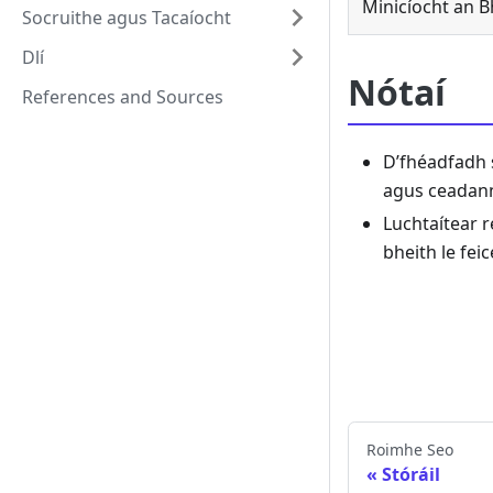
Minicíocht an 
Socruithe agus Tacaíocht
Dlí
Nótaí
References and Sources
D’fhéadfadh s
agus ceadan
Luchtaítear 
bheith le feic
Roimhe Seo
Stóráil