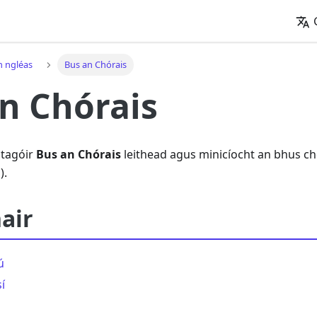
n ngléas
Bus an Chórais
n Chórais
atagóir
Bus an Chórais
leithead agus minicíocht an bhus chó
).
air
ú
í