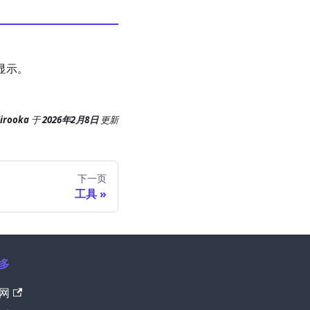
后显示。
Hirooka
于
2026年2月8日
更新
下一页
工具
多
网