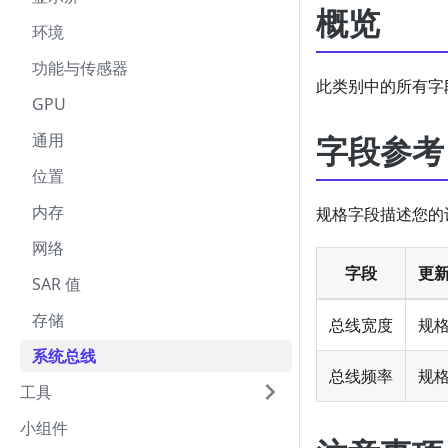
概览
环境
功能与传感器
此类别中的所有字段均
GPU
通用
字段参考
位置
内存
规格字段描述您的设备
网络
字段
更
SAR 值
存储
总线宽度
规
系统总线
总线频率
规
工具
小组件