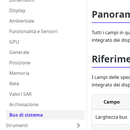
Dimensioni
Display
Panora
Ambientale
Funzionalità e Sensori
Tutti i campi in 
integrato dei disp
GPU
Generale
Riferim
Posizione
Memoria
I campi delle spe
Rete
integrato dei dis
Valori SAR
Campo
Archiviazione
Bus di sistema
Larghezza bus
Strumenti