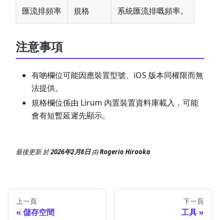
匯流排頻率
規格
系統匯流排嘅頻率。
注意事項
有啲欄位可能因應裝置型號、iOS 版本同權限而無
法提供。
規格欄位係由 Lirum 內置裝置資料庫載入，可能
會有短暫延遲先顯示。
最後更新
於
2026年2月8日
由
Rogerio Hirooka
上一頁
下一頁
儲存空間
工具