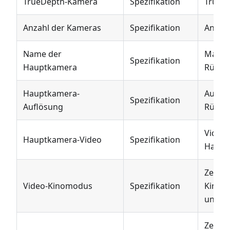
TrueDepth-Kamera
Spezifikation
TrueDe
Anzahl der Kameras
Spezifikation
Anzah
Name der
Marke
Spezifikation
Hauptkamera
Rückk
Hauptkamera-
Auflös
Spezifikation
Auflösung
Rückk
Videof
Hauptkamera-Video
Spezifikation
Haupt
Zeigt 
Video-Kinomodus
Spezifikation
Kinom
unters
Zeigt 