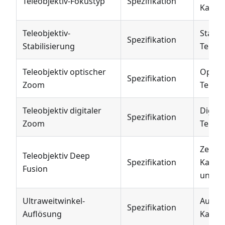
Teleobjektiv-Fokustyp
Spezifikation
Kamer
Teleobjektiv-
Stabil
Spezifikation
Stabilisierung
Teleob
Teleobjektiv optischer
Optis
Spezifikation
Zoom
Teleob
Teleobjektiv digitaler
Digita
Spezifikation
Zoom
Teleob
Zeigt 
Teleobjektiv Deep
Spezifikation
Kamer
Fusion
unters
Ultraweitwinkel-
Auflös
Spezifikation
Auflösung
Kamer