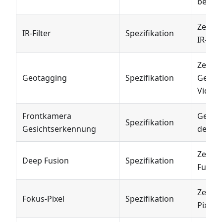
besitzt
Zeigt 
IR-Filter
Spezifikation
IR-Filt
Zeigt 
Geotagging
Spezifikation
Geotag
Videos
Frontkamera
Gesic
Spezifikation
Gesichtserkennung
der Fr
Zeigt 
Deep Fusion
Spezifikation
Fusion
Zeigt 
Fokus-Pixel
Spezifikation
Pixel 