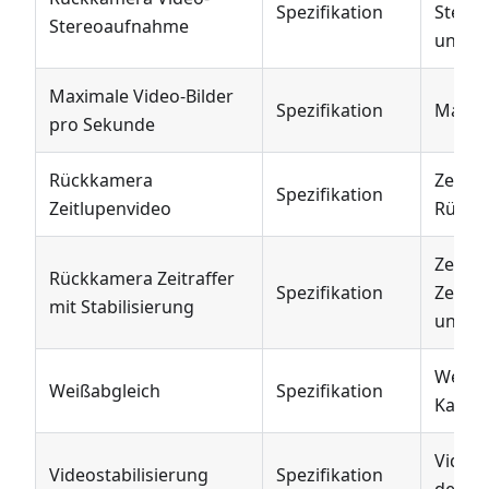
Spezifikation
Stere
Stereoaufnahme
unters
Maximale Video-Bilder
Spezifikation
Maxima
pro Sekunde
Rückkamera
Zeitlu
Spezifikation
Zeitlupenvideo
Rückk
Zeigt 
Rückkamera Zeitraffer
Spezifikation
Zeitra
mit Stabilisierung
unters
Weißab
Weißabgleich
Spezifikation
Kamer
Videos
Videostabilisierung
Spezifikation
der K