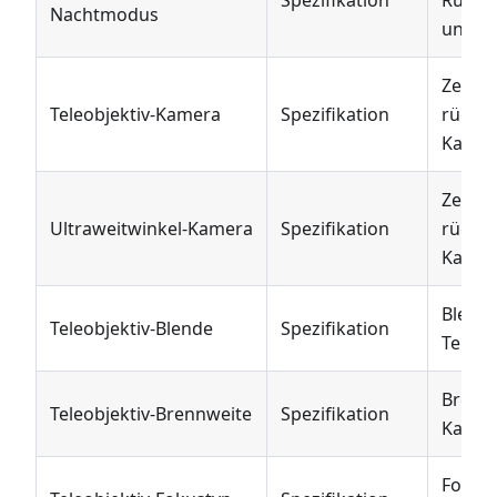
Nachtmodus
unters
Zeigt 
Teleobjektiv-Kamera
Spezifikation
rückse
Kamer
Zeigt 
Ultraweitwinkel-Kamera
Spezifikation
rückse
Kamer
Blend
Teleobjektiv-Blende
Spezifikation
Teleob
Brennw
Teleobjektiv-Brennweite
Spezifikation
Kamer
Fokust