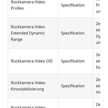
Rückkamera Video
Spezifikation
ProRe
ProRes
unters
Zeigt 
Rückkamera Video
einen 
Extended Dynamic
Spezifikation
Dynami
Range
unters
Zeigt 
Rückkamera Video OIS
Spezifikation
eine o
für Vi
Zeigt 
Rückkamera Video-
Spezifikation
eine 
Kinostabilisierung
Videos
Zeigt 
Rückkamera Video-