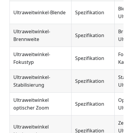
Blend
Ultraweitwinkel-Blende
Spezifikation
Ultraw
Ultraweitwinkel-
Brenn
Spezifikation
Brennweite
Ultraw
Ultraweitwinkel-
Fokust
Spezifikation
Fokustyp
Kamer
Ultraweitwinkel-
Stabil
Spezifikation
Stabilisierung
Ultraw
Ultraweitwinkel
Optis
Spezifikation
optischer Zoom
Ultraw
Zeigt 
Ultraweitwinkel
Spezifikation
Ultraw