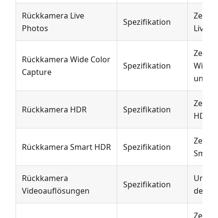
Rückkamera Live
Zeigt 
Spezifikation
Photos
Live P
Zeigt 
Rückkamera Wide Color
Spezifikation
Wide C
Capture
unters
Zeigt 
Rückkamera HDR
Spezifikation
HDR un
Zeigt 
Rückkamera Smart HDR
Spezifikation
Smart 
Rückkamera
Unters
Spezifikation
Videoauflösungen
der R
Zeigt 