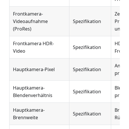
Frontkamera-
Zeigt 
Videoaufnahme
Spezifikation
ProRe
(ProRes)
unters
Frontkamera HDR-
HDR-V
Spezifikation
Video
Front
Anzahl
Hauptkamera-Pixel
Spezifikation
primä
Hauptkamera-
Blende
Spezifikation
Blendenverhältnis
primä
Hauptkamera-
Brenn
Spezifikation
Brennweite
Rückk