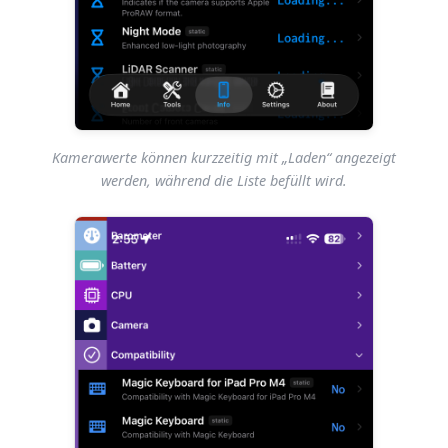
Kamerawerte können kurzzeitig mit „Laden“ angezeigt
werden, während die Liste befüllt wird.