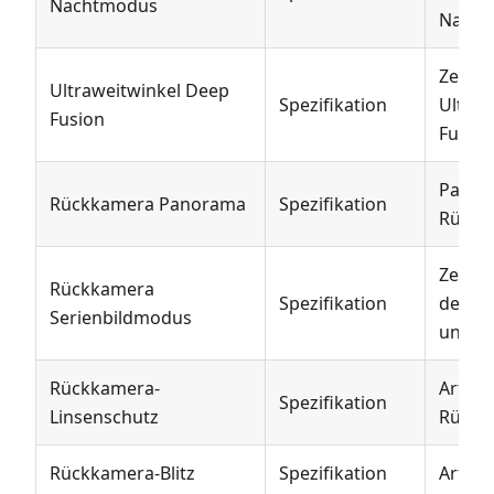
Nachtmodus
Nacht
Zeigt 
Ultraweitwinkel Deep
Spezifikation
Ultra
Fusion
Fusion
Panor
Rückkamera Panorama
Spezifikation
Rückk
Zeigt 
Rückkamera
Spezifikation
den S
Serienbildmodus
unters
Rückkamera-
Art de
Spezifikation
Linsenschutz
Rückk
Rückkamera-Blitz
Spezifikation
Art de