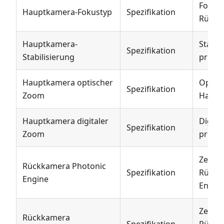
Fokust
Hauptkamera-Fokustyp
Spezifikation
Rückk
Hauptkamera-
Stabil
Spezifikation
Stabilisierung
primä
Hauptkamera optischer
Optis
Spezifikation
Zoom
Haupt
Hauptkamera digitaler
Digita
Spezifikation
Zoom
primä
Zeigt 
Rückkamera Photonic
Spezifikation
Rückk
Engine
Engine
Zeigt 
Rückkamera
Spezifikation
Rückk