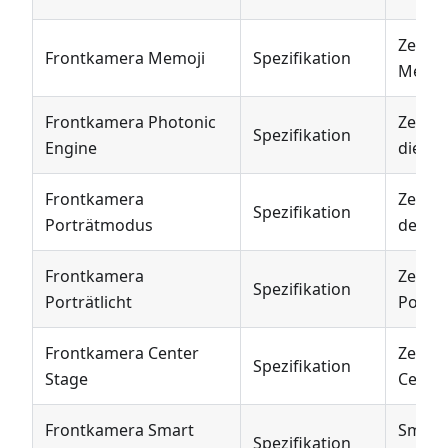
Zeigt 
Frontkamera Memoji
Spezifikation
Memoji
Frontkamera Photonic
Zeigt 
Spezifikation
Engine
die Ph
Frontkamera
Zeigt 
Spezifikation
Porträtmodus
den Po
Frontkamera
Zeigt 
Spezifikation
Porträtlicht
Porträ
Frontkamera Center
Zeigt 
Spezifikation
Stage
Center
Frontkamera Smart
Smart
Spezifikation