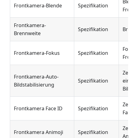
Blend
Frontkamera-Blende
Spezifikation
Front
Frontkamera-
Spezifikation
Brennw
Brennweite
Fokus
Frontkamera-Fokus
Spezifikation
Front
Zeigt 
Frontkamera-Auto-
Spezifikation
eine a
Bildstabilisierung
Bildsta
Zeigt 
Frontkamera Face ID
Spezifikation
Face I
Zeigt 
Frontkamera Animoji
Spezifikation
Animoj