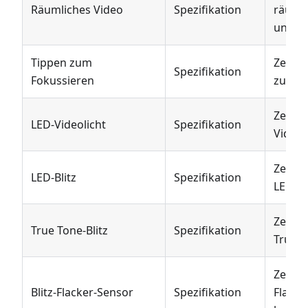
Räumliches Video
Spezifikation
räuml
unters
Tippen zum
Zeigt 
Spezifikation
Fokussieren
zum Fo
Zeigt 
LED-Videolicht
Spezifikation
Videoli
Zeigt 
LED-Blitz
Spezifikation
LED-Bli
Zeigt 
True Tone-Blitz
Spezifikation
True To
Zeigt 
Blitz-Flacker-Sensor
Spezifikation
Flacke