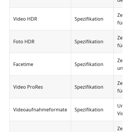
Zeigt 
Video HDR
Spezifikation
für Vi
Zeigt 
Foto HDR
Spezifikation
für Fo
Zeigt 
Facetime
Spezifikation
unters
Zeigt 
Video ProRes
Spezifikation
für Vi
Unters
Videoaufnahmeformate
Spezifikation
Video
Zeigt 