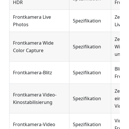
HDR
Front
Frontkamera Live
Zeigt 
Spezifikation
Photos
Live P
Zeigt 
Frontkamera Wide
Spezifikation
Wide C
Color Capture
unters
Blitzf
Frontkamera-Blitz
Spezifikation
Front
Zeigt 
Frontkamera Video-
Spezifikation
eine 
Kinostabilisierung
Videos
Videof
Frontkamera-Video
Spezifikation
Front