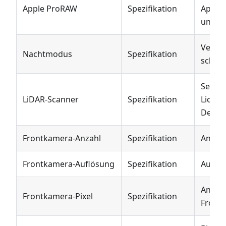
Apple ProRAW
Spezifikation
Apple
unters
Verbes
Nachtmodus
Spezifikation
schlec
Sensor
LiDAR-Scanner
Spezifikation
Lichtl
Detect
Frontkamera-Anzahl
Spezifikation
Anzahl
Frontkamera-Auflösung
Spezifikation
Auflös
Anzahl
Frontkamera-Pixel
Spezifikation
Frontk