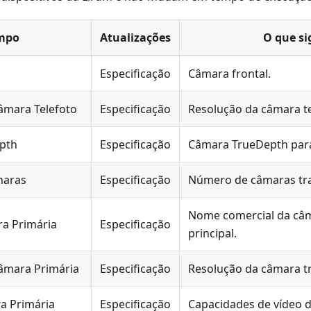
mpo
Atualizações
O que si
Especificação
Câmara frontal.
âmara Telefoto
Especificação
Resolução da câmara te
pth
Especificação
Câmara TrueDepth para
maras
Especificação
Número de câmaras tra
Nome comercial da câm
a Primária
Especificação
principal.
âmara Primária
Especificação
Resolução da câmara tra
a Primária
Especificação
Capacidades de vídeo d