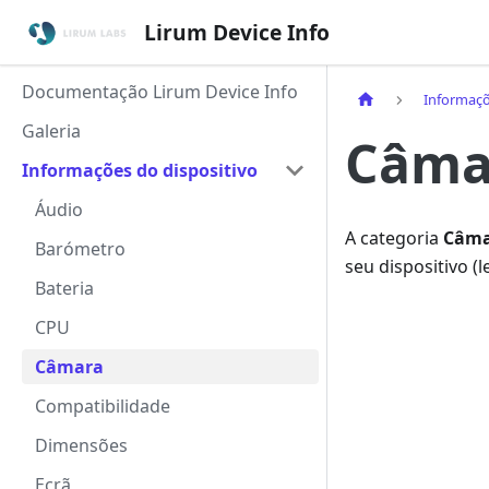
Lirum Device Info
Documentação Lirum Device Info
Informaçõ
Galeria
Câma
Informações do dispositivo
Áudio
A categoria
Câma
Barómetro
seu dispositivo (
Bateria
CPU
Câmara
Compatibilidade
Dimensões
Ecrã