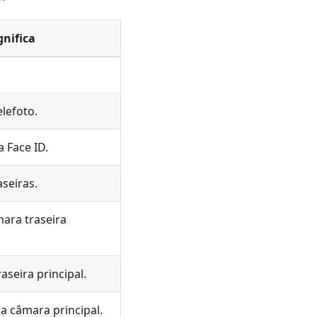
gnifica
lefoto.
 Face ID.
seiras.
ara traseira
seira principal.
a câmara principal.