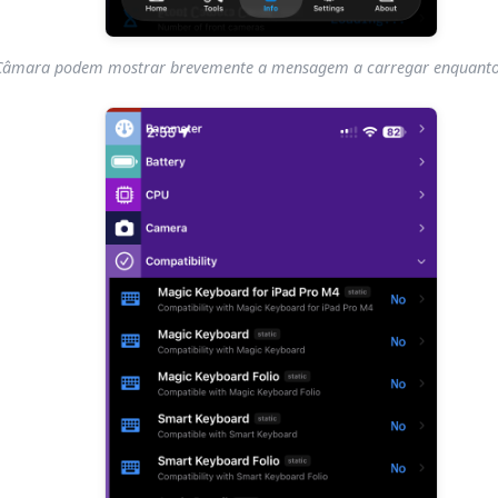
 Câmara podem mostrar brevemente a mensagem a carregar enquanto a