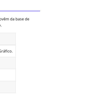
rovêm da base de
.
ráfico.