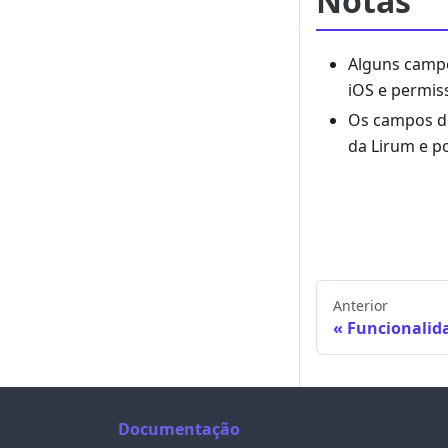
Notas
Alguns campo
iOS e permis
Os campos de
da Lirum e p
Anterior
Funcionalid
Documentação