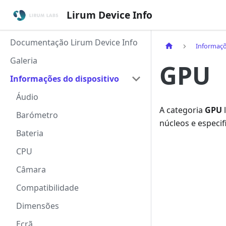
Lirum Device Info
Documentação Lirum Device Info
Informaçõ
Galeria
GPU
Informações do dispositivo
Áudio
A categoria
GPU
l
Barómetro
núcleos e especif
Bateria
CPU
Câmara
Compatibilidade
Dimensões
Ecrã