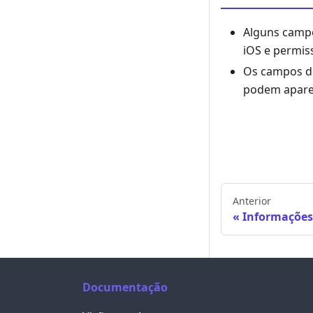
Alguns campo
iOS e permis
Os campos de
podem aparec
Anterior
Informações 
Documentação