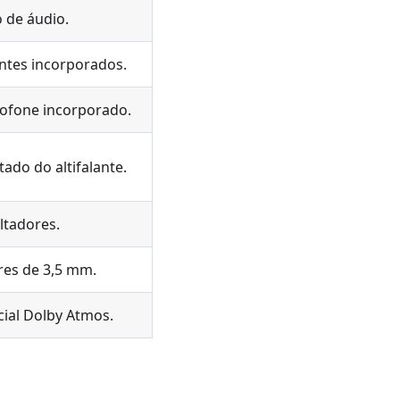
 de áudio.
antes incorporados.
ofone incorporado.
do do altifalante.
ltadores.
res de 3,5 mm.
cial Dolby Atmos.