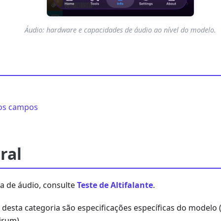
Áudio: hardware e capacidades de áudio ao nível do modelo.
dos campos
ral
da de áudio, consulte
Teste de Altifalante
.
desta categoria são especificações específicas do modelo 
irum).