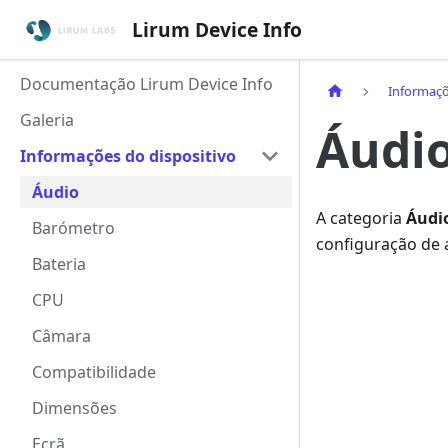
Lirum Device Info
Documentação Lirum Device Info
Informaçõ
Galeria
Áudi
Informações do dispositivo
Áudio
A categoria
Áudi
Barómetro
configuração de 
Bateria
CPU
Câmara
Compatibilidade
Dimensões
Ecrã