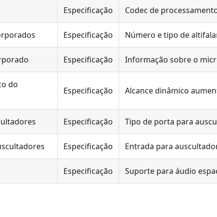
Especificação
Codec de processamento
corporados
Especificação
Número e tipo de altifal
rporado
Especificação
Informação sobre o micr
co do
Especificação
Alcance dinâmico aumenta
cultadores
Especificação
Tipo de porta para auscu
uscultadores
Especificação
Entrada para auscultado
Especificação
Suporte para áudio espa